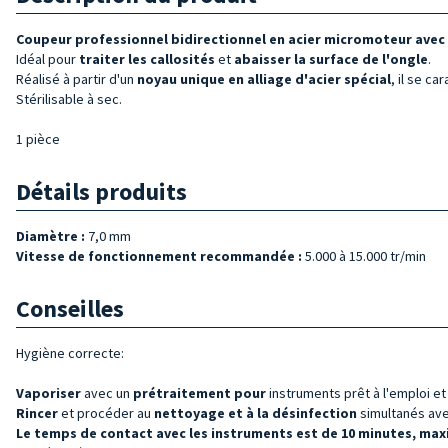
Coupeur professionnel bidirectionnel en acier micromoteur avec 
Idéal pour
traiter les callosités
et
abaisser la surface de l'ongle
.
Réalisé à partir d'un
noyau unique en alliage d'acier spécial
, il se ca
Stérilisable à sec.
1 pièce
Détails produits
Diamètre :
7,0 mm
Vitesse de fonctionnement recommandée :
5.000 à 15.000 tr/min
Conseilles
Hygiène correcte:
Vaporiser
avec un
prétraitement pour
instruments prêt à l'emploi e
Rincer
et procéder au
nettoyage et à la désinfection
simultanés avec
Le temps de contact avec les instruments est de 10 minutes, max