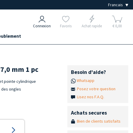
Connexion
Favoris
Achat rapide
€ 0,00
ublement
r 7,0 mm 1 pc
Besoin d'aide?
Whatsapp
t pointe cylindrique
Posez votre question
ce des ongles
Lisez nos F.A.Q.
Achats secures
Bien de clients satisfaits