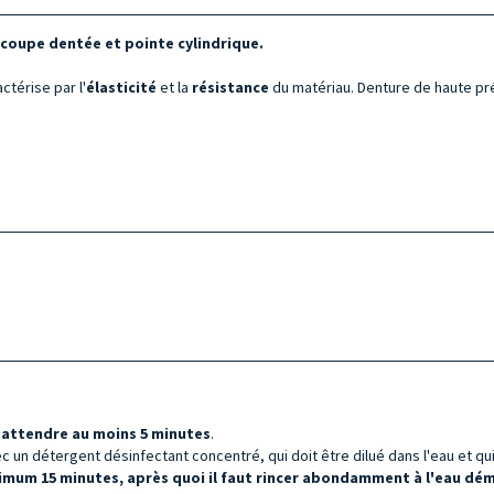
coupe dentée et pointe cylindrique.
ractérise par l'
élasticité
et la
résistance
du matériau. Denture de haute pré
t
attendre au moins 5 minutes
.
 un détergent désinfectant concentré, qui doit être dilué dans l'eau et qui 
imum 15 minutes, après quoi il faut rincer abondamment à l'eau démi