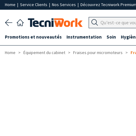
Home
|
Service Clients
|
Nos Services
|
Découvrez Tecniwork Premiu
Promotions et nouveautés
Instrumentation
Soin
Hygièn
Home
Équipement du cabinet
Fraises pour micromoteurs
Fr