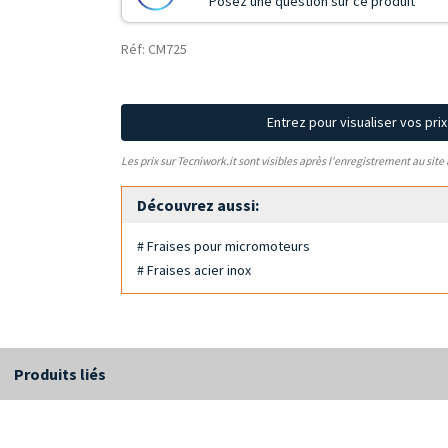
Posez une question sur ce produit
Réf: CM725
Entrez pour visualiser vos pri
Les prix sur Tecniwork.it sont visibles après l'enregistrement au site
Découvrez aussi:
# Fraises pour micromoteurs
# Fraises acier inox
Produits liés