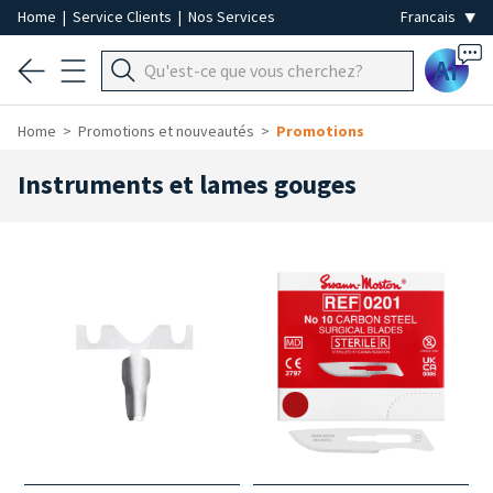
Home
|
Service Clients
|
Nos Services
Ai
Home
Promotions et nouveautés
Promotions
Instruments et lames gouges