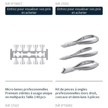
Réf: CF021
Réf: IPTW017
Entrez pour visualiser vos prix
Entrez pour visualiser vos prix
et acheter
et acheter
Micro-lames professionnelles
Kit de pinces à ongles
Premium stériles à usage unique
professionnelles mors droit,
en multipacks Taille 2 80 pcs
concave et demi-lune 3 pièces
Réf: CF023
Réf: IPTW002