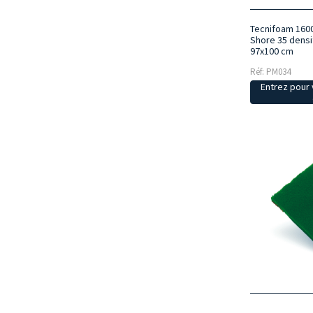
Tecnifoam 160
Shore 35 densi
97x100 cm
Réf: PM034
Entrez pour v