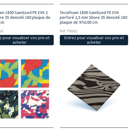
am 1800 Sanitized PE EVA 2
Tecnifoam 1800 Sanitized PE EVA
e 35 densité 180 plaque de
perforé 2,5 mm Shore 35 densité 180
 cm
plaque de 97x100 cm
60
Réf: PM061
z pour visualiser vos prix et
Entrez pour visualiser vos prix et
acheter
acheter