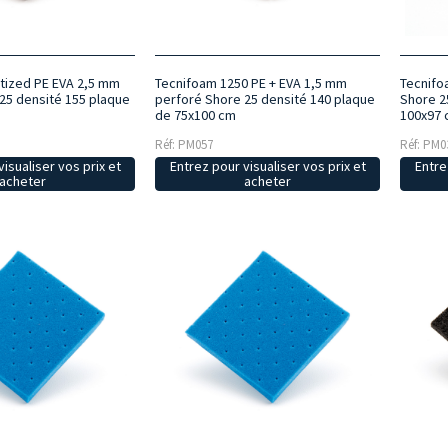
tized PE EVA 2,5 mm
Tecnifoam 1250 PE + EVA 1,5 mm
Tecnifo
25 densité 155 plaque
perforé Shore 25 densité 140 plaque
Shore 2
de 75x100 cm
100x97
Réf: PM057
Réf: PM0
isualiser vos prix et
Entrez pour visualiser vos prix et
Entre
acheter
acheter