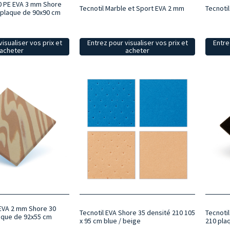
0 PE EVA 3 mm Shore
Tecnotil Marble et Sport EVA 2 mm
Tecnotil
 plaque de 90x90 cm
isualiser vos prix et
Entrez pour visualiser vos prix et
Entre
acheter
acheter
EVA 2 mm Shore 30
Tecnotil EVA Shore 35 densité 210 105
Tecnoti
aque de 92x55 cm
x 95 cm blue / beige
210 pla