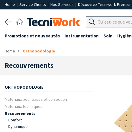
Home
|
Service Clients
|
Nos Services
|
Découvrez Tecniwork Premiu
Promotions et nouveautés
Instrumentation
Soin
Hygièn
Home
Orthopodologie
Recouvrements
ORTHOPODOLOGIE
Matériaux pour bases et correction
Matériaux techniques
Recouvrements
Confort
Dynamique