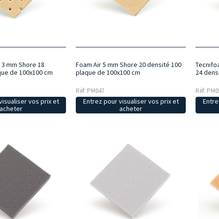
é 3 mm Shore 18
Foam Air 5 mm Shore 20 densité 100
Tecnifo
que de 100x100 cm
plaque de 100x100 cm
24 dens
Réf: PM047
Réf: PM0
isualiser vos prix et
Entrez pour visualiser vos prix et
Entre
acheter
acheter