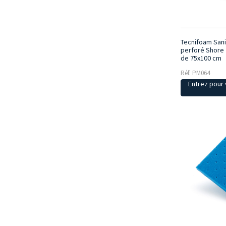
Tecnifoam Sani
perforé Shore 
de 75x100 cm
Réf: PM064
Entrez pour v