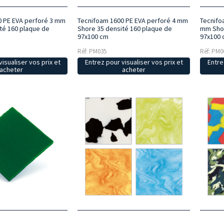
0 PE EVA perforé 3 mm
Tecnifoam 1600 PE EVA perforé 4 mm
Tecnifo
té 160 plaque de
Shore 35 densité 160 plaque de
mm Shor
97x100 cm
97x100
Réf: PM035
Réf: PM0
isualiser vos prix et
Entrez pour visualiser vos prix et
Entre
acheter
acheter