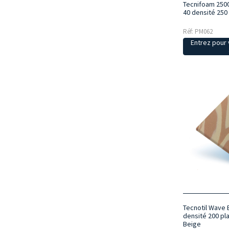
Tecnifoam 250
40 densité 250
Réf: PM062
Entrez pour v
Tecnotil Wave 
densité 200 pl
Beige