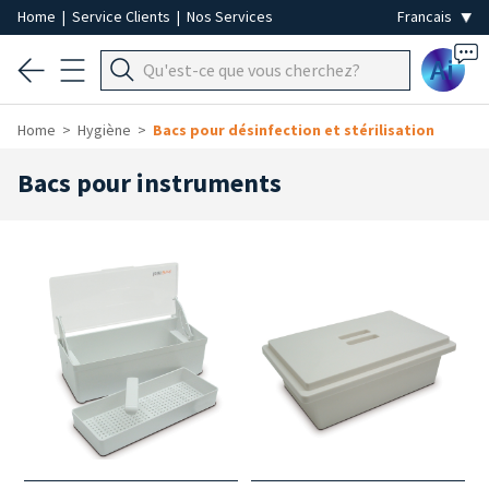
Home
|
Service Clients
|
Nos Services
Ai
Home
Hygiène
Bacs pour désinfection et stérilisation
Bacs pour instruments