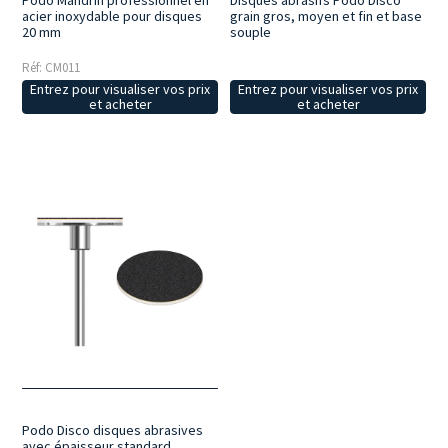
Podo Mandrin professionnel en
Disques abrasifs Podo Disco
acier inoxydable pour disques
grain gros, moyen et fin et base
20 mm
souple
Réf: CM011
Entrez pour visualiser vos prix
Entrez pour visualiser vos prix
et acheter
et acheter
Podo Disco disques abrasives
avec épaisseur standard