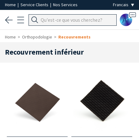
Home
|
Service Clients
|
Nos Services
Ai
Home
Orthopodologie
Recouvrements
Recouvrement inférieur