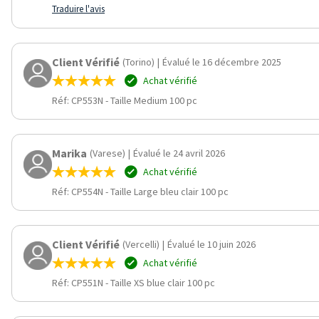
Traduire l'avis
Client Vérifié
(Torino)
|
Évalué le 16 décembre 2025
Achat vérifié
Réf: CP553N
-
Taille Medium 100 pc
Marika
(Varese)
|
Évalué le 24 avril 2026
Achat vérifié
Réf: CP554N
-
Taille Large bleu clair 100 pc
Client Vérifié
(Vercelli)
|
Évalué le 10 juin 2026
Achat vérifié
Réf: CP551N
-
Taille XS blue clair 100 pc