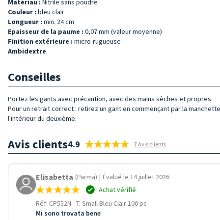
Matériau :
Nitrile sans poudre
Couleur :
bleu clair
Longueur :
min. 24 cm
Epaisseur de la paume :
0,07 mm (valeur moyenne)
Finition extérieure :
micro-rugueuse
Ambidextre
.
Conseilles
Portez les gants avec précaution, avec des mains sèches et propres.
Pour un retrait correct : retirez un gant en commençant par la manchette,
l'intérieur du deuxième.
Avis clients
4.9
7 Avis clients
Elisabetta
(Parma)
|
Évalué le 14 juillet 2026
Achat vérifié
Réf: CP552N
-
T. Small Bleu Clair 100 pc
Mi sono trovata bene