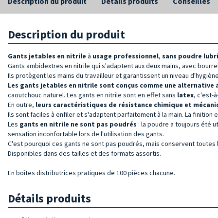
Description du produit
Détails produits
Conseilles
Description du produit
Gants jetables en nitrile
à
usage professionnel
,
sans poudre
lubr
Gants ambidextres en nitrile qui s'adaptent aux deux mains, avec bourre
Ils protègent les mains du travailleur et garantissent un niveau d'hygièn
Les gants jetables en nitrile sont conçus comme une alternative 
caoutchouc naturel. Les gants en nitrile sont en effet sans
latex
, c'est-
En outre,
leurs caractéristiques de résistance chimique et mécan
Ils sont faciles à enfiler et s'adaptent parfaitement à la main. La fini
Les
gants en nitrile ne sont pas poudrés
: la poudre a toujours été u
sensation inconfortable lors de l'utilisation des gants.
C'est pourquoi ces gants ne sont pas poudrés, mais conservent toutes l
Disponibles dans des tailles et des formats assortis.
En boîtes distributrices pratiques de 100 pièces chacune.
Détails produits