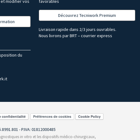
et modifier vos
favorables
Découvrez Tecniwork Premium
formation
Livraison rapide dans 2/3 jours ouvrables.
Nous livrons par BRT – courrier express
isposition du
k.it
Préférences de cookies
55.8991.801 - P.IVA: 01812000485
gnostiques in vitro et les dispositifs médico-chirurgicaux,