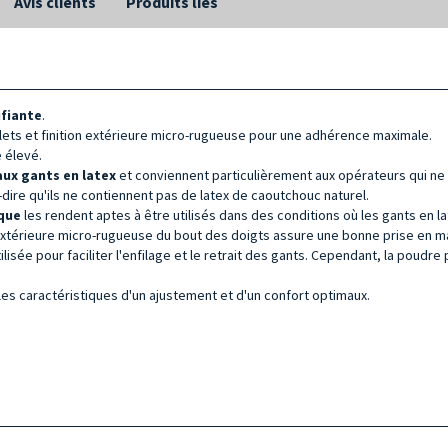
Avis clients
Produits liés
ifiante
.
lets et finition extérieure micro-rugueuse pour une adhérence maximale.
e élevé.
aux gants en latex
et conviennent particulièrement aux opérateurs qui ne to
à-dire qu'ils ne contiennent pas de latex de caoutchouc naturel.
ique
les rendent aptes à être utilisés dans des conditions où les gants en lat
tion extérieure micro-rugueuse du bout des doigts assure une bonne prise en 
tilisée pour faciliter l'enfilage et le retrait des gants. Cependant, la poudr
es caractéristiques d'un ajustement et d'un confort optimaux.