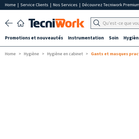
Home
|
Service Clients
|
Nos Services
|
Découvrez Tecniwork Premiu
Promotions et nouveautés
Instrumentation
Soin
Hygièn
Home
Hygiène
Hygiène en cabinet
Gants et masques prac