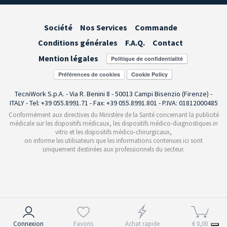
Société
Nos Services
Commande
Conditions générales
F.A.Q.
Contact
Mention légales
Préférences de cookies
TecniWork S.p.A. - Via R. Benini 8 - 50013 Campi Bisenzio (Firenze) -
ITALY - Tel: +39 055.8991.71 - Fax: +39 055.8991.801 - P.IVA: 01812000485
Conformément aux directives du Ministère de la Santé concernant la publicité
médicale sur les dispositifs médicaux, les dispositifs médico-diagnostiques in
vitro et les dispositifs médico-chirurgicaux,
on informe les utilisateurs que les informations contenues ici sont
uniquement destinées aux professionnels du secteur.
Notification lors de la collecte
Connexion
Favoris
Achat rapide
€ 0,00