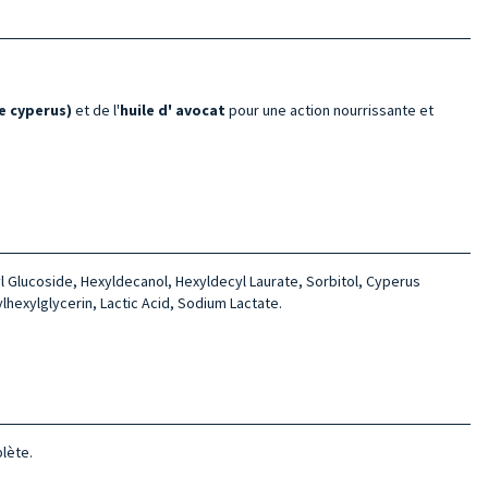
de cyperus)
et de l'
huile d'
avocat
pour une action nourrissante et
yl Glucoside, Hexyldecanol, Hexyldecyl Laurate, Sorbitol, Cyperus
hexylglycerin, Lactic Acid, Sodium Lactate.
lète.