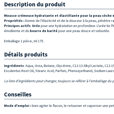
Description du produit
Mousse crémeuse hydratante et élastifiante pour la peau sèche 
Propriétés :
Donne de l'élasticité et de la douceur à la peau, pénètre 
Principes actifs
:
Urée
pour une hydratation en profondeur. L'urée lie l'h
émolliente et du
beurre de karité
pour une peau douce et veloutée.
Emballage 1 pièce, ml 175.
Détails produits
Ingrédients
: Aqua, Urea, Butane, Glycérine, C12-13 Alkyl Lactate, C12-
Esculentus Root Oil, Stearic Acid, Parfum, Phenoxyethanol, Sodium Lauro
La liste d'ingrédients peut changer, toujours se référer à l'emballage du p
Conseilles
Mode d'emploi :
bien agiter le flacon, le retourner et vaporiser une p