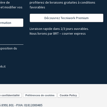
ière de
profiterez de livraisons gratuites à conditions
et modifier vos
favorables
Découvrez Tecniwork Premium
formation
Livraison rapide dans 2/3 jours ouvrables.
Nous livrons par BRT – courrier express
isposition du
k.it
Préférences de cookies
55.8991.801 - P.IVA: 01812000485