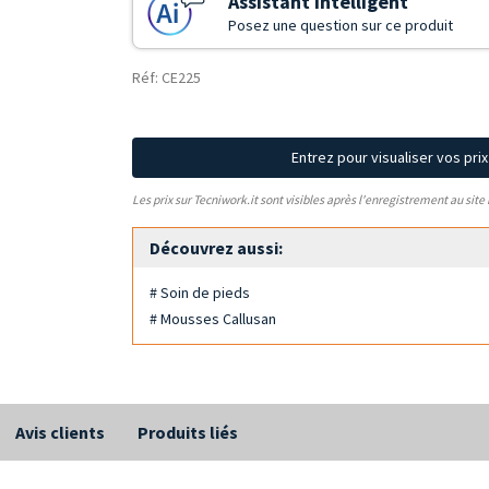
Assistant Intelligent
Posez une question sur ce produit
Réf: CE225
Entrez pour visualiser vos pri
Les prix sur Tecniwork.it sont visibles après l'enregistrement au site
Découvrez aussi:
# Soin de pieds
# Mousses Callusan
Avis clients
Produits liés