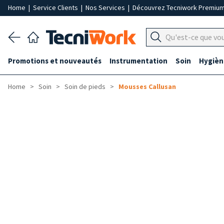
Home
|
Service Clients
|
Nos Services
|
Découvrez Tecniwork Premiu
Promotions et nouveautés
Instrumentation
Soin
Hygièn
Home
Soin
Soin de pieds
Mousses Callusan