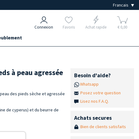
Connexion
Favoris
Achat rapide
€ 0,00
ublement
ieds à peau agressée
Besoin d'aide?
Whatsapp
Posez votre question
a peau des pieds sèche et agressée
Lisez nos F.A.Q.
acine de cyperus) et du beurre de
Achats secures
Bien de clients satisfaits