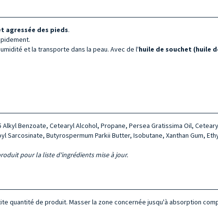
et agressée des pieds
.
rapidement.
umidité et la transporte dans la peau. Avec de l'
huile de souchet (huile 
15 Alkyl Benzoate, Cetearyl Alcohol, Propane, Persea Gratissima Oil, Cetear
yl Sarcosinate, Butyrospermum Parkii Butter, Isobutane, Xanthan Gum, Ethyl
roduit pour la liste d'ingrédients mise à jour.
etite quantité de produit. Masser la zone concernée jusqu'à absorption comp