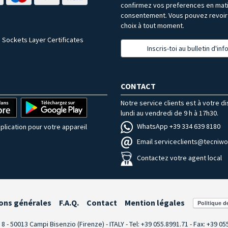
confirmez vos preferences en mat
consentement. Vous pouvez revoir 
choix à tout moment.
 Sockets Layer Certificates
Inscris-toi au bulletin d'in
CONTACT
Notre service clients est à votre d
lundi au vendredi de 9 h à 17h30.
WhatsApp +39 334 639 8180
plication pour votre appareil
Email serviceclients@tecniwor
Contactez votre agent local
ons générales
F.A.Q.
Contact
Mention légales
i 8 - 50013 Campi Bisenzio (Firenze) - ITALY - Tel: +39 055.8991.71 - Fax: +39 0