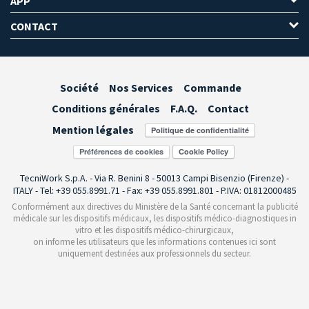
APP
CONTACT
Société
Nos Services
Commande
Conditions générales
F.A.Q.
Contact
Mention légales
Préférences de cookies
TecniWork S.p.A. - Via R. Benini 8 - 50013 Campi Bisenzio (Firenze) -
ITALY - Tel: +39 055.8991.71 - Fax: +39 055.8991.801 - P.IVA: 01812000485
Conformément aux directives du Ministère de la Santé concernant la publicité
médicale sur les dispositifs médicaux, les dispositifs médico-diagnostiques in
vitro et les dispositifs médico-chirurgicaux,
on informe les utilisateurs que les informations contenues ici sont
uniquement destinées aux professionnels du secteur.