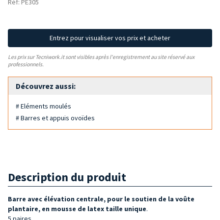
Réf: PE305
Entrez pour visualiser vos prix et acheter
Les prix sur Tecniwork.it sont visibles après l'enregistrement au site réservé aux
professionnels.
Découvrez aussi:
# Eléments moulés
# Barres et appuis ovoïdes
Description du produit
Barre avec élévation centrale, pour le soutien de la voûte
plantaire, en mousse de latex taille unique
.
5 paires