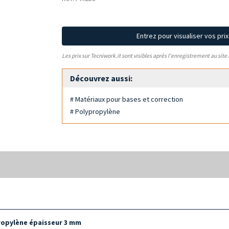
Entrez pour visualiser vos pri
Les prix sur Tecniwork.it sont visibles après l'enregistrement au site
Découvrez aussi:
# Matériaux pour bases et correction
# Polypropylène
ropylène épaisseur
3 mm