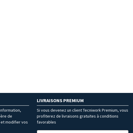
LIVRAISONS PREMIUM
’information,
Si vous devenez un client Tecniwork Premium, vous
ière de
profiterez de livraisons gratuites à conditions
et modifier vos
favorables