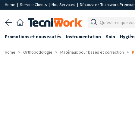
Home
|
Service Clients
|
Nos Services
|
Découvrez Tecniwork Premiu
Promotions et nouveautés
Instrumentation
Soin
Hygièn
Home
Orthopodologie
Matériaux pour bases et correction
P