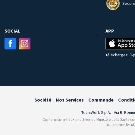
Secure
SOCIAL
APP
Téléchargez l’Ap
Société
Nos Services
Commande
Conditi
TecniWork S.p.A. - Via R. Benin
Conformément aux directives du Ministère de la Santé conce
on informe les ut