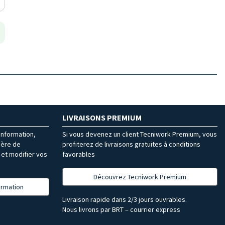
LIVRAISONS PREMIUM
’information,
Si vous devenez un client Tecniwork Premium, vous
ière de
profiterez de livraisons gratuites à conditions
et modifier vos
favorables
Découvrez Tecniwork Premium
formation
Livraison rapide dans 2/3 jours ouvrables.
Nous livrons par BRT – courrier express