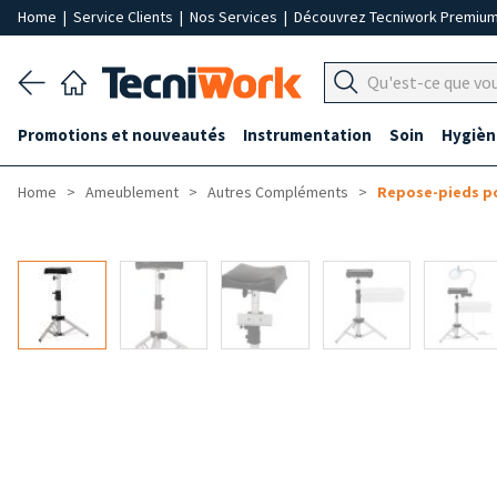
Home
|
Service Clients
|
Nos Services
|
Découvrez Tecniwork Premiu
Promotions et nouveautés
Instrumentation
Soin
Hygièn
Home
Ameublement
Autres Compléments
Repose-pieds po