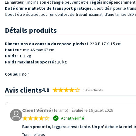
La hauteur, l'inclinaison et l'angle peuvent être
réglés
indépendamment po
Doté d'une mallette de transport pratique
, il est idéal pour le tra
Il peut être équipé, pour un confort de travail maximal, d'une lampe LE
Détails produits
Dimensions du coussin du repose-pieds :
L 22 X P 17 X H 5 cm
Hauteur
: min 46 max 67 cm
Poids : 1
,1 kg
Poids maximal supporté :
20 kg
Couleur
: noir
Avis clients
4.0
1 Avis clients
Client Vérifié
(Teramo)
|
Évalué le 16 juillet 2026
Achat vérifié
Buon prodotto, leggero e resistente. Un po’ debole la rotelli
Traduire l'avis