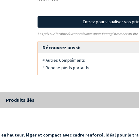
Entrez pour visualiser vos pri
Les prix sur Tecniwork.it sont visibles après l'enregistrement au site
Découvrez aussi:
# Autres Compléments
# Repose-pieds portatifs
Produits liés
e en hauteur
,
léger et compact avec cadre renforcé, idéal pour le t