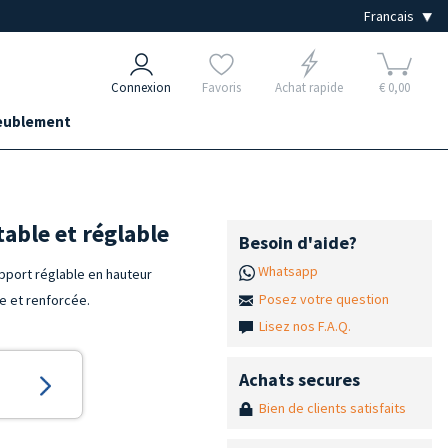
Connexion
Favoris
Achat rapide
€ 0,00
ublement
able et réglable
Besoin d'aide?
Whatsapp
pport réglable en hauteur
Posez votre question
le et renforcée.
Lisez nos F.A.Q.
Achats secures
Bien de clients satisfaits