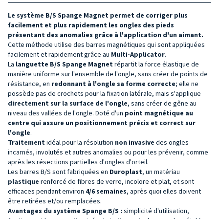
Le système B/S Spange Magnet permet de corriger plus
facilement et plus rapidement les ongles des pieds
présentant des anomalies grâce à l'application d'un aimant.
Cette méthode utilise des barres magnétiques qui sont appliquées
facilement et rapidement grâce au
Multi-Applicator
.
La
languette
B/S
Spange Magnet
répartit la force élastique de
manière uniforme sur l'ensemble de l'ongle, sans créer de points de
résistance, en
redonnant à l'ongle sa forme correcte
; elle ne
possède pas de crochets pour la fixation latérale, mais s'applique
directement sur la surface de l'ongle
, sans créer de gêne au
niveau des vallées de l'ongle. Doté d'un
point magnétique au
centre qui assure un positionnement précis et correct sur
l'ongle
.
Traitement
idéal pour la résolution
non invasive
des ongles
incarnés, involutés et autres anomalies ou pour les prévenir, comme
après les résections partielles d'ongles d'orteil.
Les barres B/S sont fabriquées en
Duroplast
, un matériau
plastique
renforcé de fibres de verre, incolore et plat, et sont
efficaces pendant environ
4/6 semaines
, après quoi elles doivent
être retirées et/ou remplacées.
Avantages du système Spange B/S :
simplicité d'utilisation,