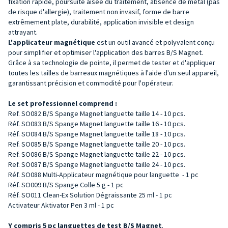
fixation rapide, poursuite aisée du traitement, absence de métal (pas
de risque d'allergie), traitement non invasif, forme de barre
extrêmement plate, durabilité, application invisible et design
attrayant.
L'applicateur magnétique
est un outil avancé et polyvalent conçu
pour simplifier et optimiser l'application des barres B/S Magnet.
Grâce à sa technologie de pointe, il permet de tester et d'appliquer
toutes les tailles de barreaux magnétiques à l'aide d'un seul appareil,
garantissant précision et commodité pour l'opérateur.
Le set professionnel comprend :
Ref. SO082 B/S Spange Magnet languette taille 14 - 10 pcs.
Réf. SO083 B/S Spange Magnet languette taille 16 - 10 pcs.
Réf. SO084 B/S Spange Magnet languette taille 18 - 10 pcs.
Ref. SO085 B/S Spange Magnet languette taille 20 - 10 pcs.
Ref. SO086 B/S Spange Magnet languette taille 22 - 10 pcs.
Ref. SO087 B/S Spange Magnet languette taille 24 - 10 pcs.
Réf. SO088 Multi-Applicateur magnétique pour languette - 1 pc
Réf. SO009 B/S Spange Colle 5 g - 1 pc
Réf. SO011 Clean-Ex Solution Dégraissante 25 ml - 1 pc
Activateur Aktivator Pen 3 ml - 1 pc
Y compris 5 pc languettes de test B/S Magnet
.