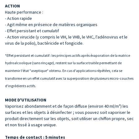
ACTION
Haute performance :
- Action rapide
- Agit même en présence de matières organiques
- Effet persistant et cumulatif
- Action virucide (y compris le VIH, le VHB, le VHC, l'adénovirus et le
virus de la polio), bactéricide et fongicide.
*Effet persistant et cumulatif : les principes actifs après évaporation de la matrice
hydroalcoolique (sans rinçage), restent sur la surface traitée permettant de
maintenir l'état "aseptique" obtenu. En cas d'applications répétées, cela se
transforme en un effet cumulatif avec la superposition de plusieurs micro-couches
d'ingrédients actifs.
MODE D'UTILISATION
Vaporisez abondamment et de façon diffuse (environ 40 ml/m²) les
surfaces et les objets à désinfecter ; vous pouvez soit vaporiser le
produit directement sur les objets, soit utiliser un chiffon propre, sec
et non tissé à usage unique.
Temps de contact : 5 minutes