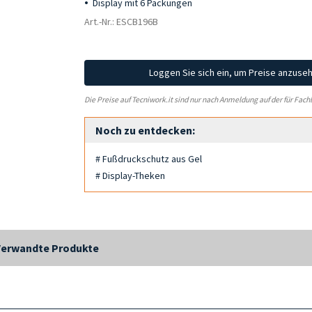
Display mit 6 Packungen
Art.-Nr.: ESCB196B
Loggen Sie sich ein, um Preise anzuse
Die Preise auf Tecniwork.it sind nur nach Anmeldung auf der für Fach
Noch zu entdecken:
# Fußdruckschutz aus Gel
# Display-Theken
Verwandte Produkte