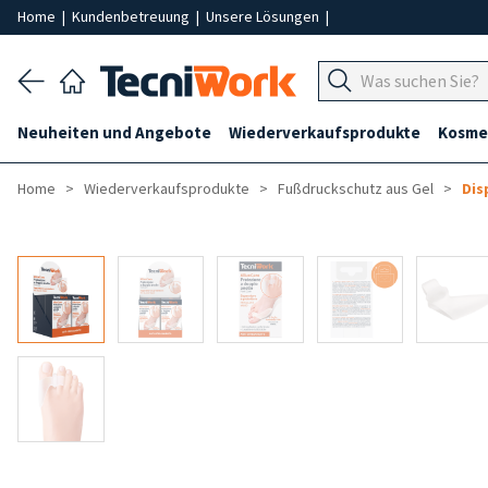
Home
|
Kundenbetreuung
|
Unsere Lösungen
|
Neuheiten und Angebote
Wiederverkaufsprodukte
Kosmet
Home
Wiederverkaufsprodukte
Fußdruckschutz aus Gel
Dis
-50%