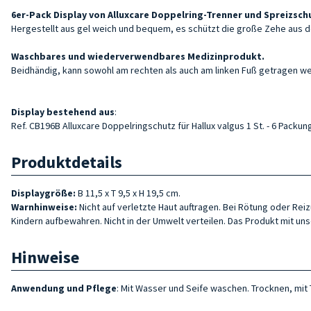
6er-Pack Display von
Alluxcare Doppelring-Trenner und Spreizschu
Hergestellt aus
gel
weich und bequem, es schützt die große Zehe aus de
Waschbares und wiederverwendbares Medizinprodukt.
Beidhändig, kann sowohl am rechten als auch am linken Fuß getragen w
Display
bestehend aus
:
Ref. CB196B Alluxcare Doppelringschutz für Hallux valgus 1 St. - 6 Packu
Produktdetails
Displaygröße:
B 11,5 x T 9,5 x H 19,5 cm.
Warnhinweise
:
Nicht auf verletzte Haut auftragen. Bei Rötung oder Re
Kindern aufbewahren. Nicht in der Umwelt verteilen. Das Produkt mit un
Hinweise
Anwendung und Pflege
: Mit Wasser und Seife waschen. Trocknen, mit