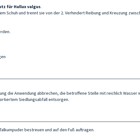
tz für Hallux valgus
.
m Schuh und trennt sie von der 2. Verhindert Reibung und Kreuzung zwisc
erden.
ngen
izung die Anwendung abbrechen, die betroffene Stelle mit reichlich Wasser
sortiertem Siedlungsabfall entsorgen.
 Talkumpuder bestreuen und auf den Fuß auftragen.