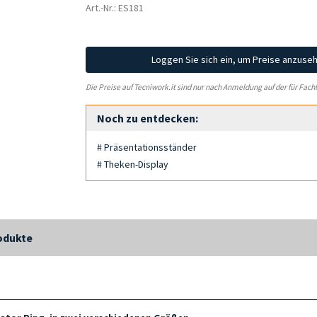
Art.-Nr.: ES181
Loggen Sie sich ein, um Preise anzuse
Die Preise auf Tecniwork.it sind nur nach Anmeldung auf der für Fach
Noch zu entdecken:
# Präsentationsständer
# Theken-Display
odukte