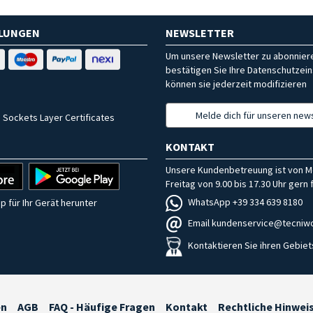
HLUNGEN
NEWSLETTER
Um unsere Newsletter zu abonniere
bestätigen Sie Ihre Datenschutzein
können sie jederzeit modifizieren
Melde dich für unseren news
 Sockets Layer Certificates
KONTAKT
Unsere Kundenbetreuung ist von M
Freitag von 9.00 bis 17.30 Uhr gern f
WhatsApp +39 334 639 8180
p für Ihr Gerät herunter
Email kundenservice@tecniwo
Kontaktieren Sie ihren Gebiet
en
AGB
FAQ - Häufige Fragen
Kontakt
Rechtliche Hinwei