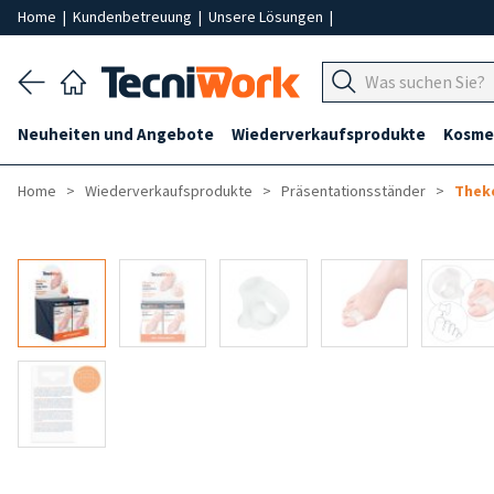
Home
|
Kundenbetreuung
|
Unsere Lösungen
|
Neuheiten und Angebote
Wiederverkaufsprodukte
Kosmet
Home
Wiederverkaufsprodukte
Präsentationsständer
Thek
-50%