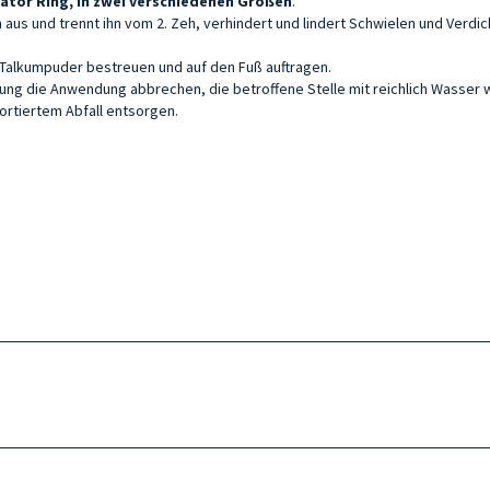
ator Ring, in zwei verschiedenen Größen
.
aus und trennt ihn vom 2. Zeh, verhindert und lindert Schwielen und Verdi
 Talkumpuder bestreuen und auf den Fuß auftragen.
izung die Anwendung abbrechen, die betroffene Stelle mit reichlich Wasser
ortiertem Abfall entsorgen.