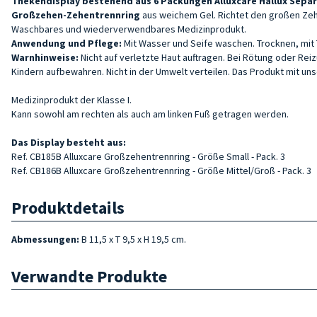
Thekendisplay bestehend aus 6 Packungen Alluxcare Hallux Separ
Großzehen-Z
ehentrennring
aus weichem Gel. Richtet den großen Zeh 
Waschbares und wiederverwendbares Medizinprodukt.
Anwendung und Pflege:
Mit Wasser und Seife waschen. Trocknen, mit
Warnhinweise:
Nicht auf verletzte Haut auftragen. Bei Rötung oder Re
Kindern aufbewahren. Nicht in der Umwelt verteilen. Das Produkt mit uns
Medizinprodukt der Klasse I.
Kann sowohl am rechten als auch am linken Fuß getragen werden.
Das Display besteht
aus:
Ref. CB185B Alluxcare Großzehentrennring - Größe Small - Pack. 3
Ref. CB186B Alluxcare Großzehentrennring - Größe Mittel/Groß - Pack. 3
Produktdetails
Abmessungen:
B 11,5 x T 9,5 x H 19,5 cm.
Verwandte Produkte