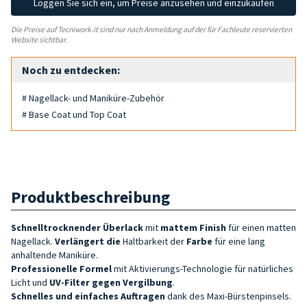
Loggen Sie sich ein, um Preise anzusehen und einzukaufen
Die Preise auf Tecniwork.it sind nur nach Anmeldung auf der für Fachleute reservierten
Website sichtbar.
Noch zu entdecken:
# Nagellack- und Maniküre-Zubehör
# Base Coat und Top Coat
Produktbeschreibung
Schnelltrocknender
Überlack
mit
mattem
Finish
für einen matten
Nagellack.
Verlängert die
Haltbarkeit der
Farbe
für eine lang
anhaltende Maniküre.
Professionelle Formel
mit Aktivierungs-Technologie für natürliches
Licht und
UV-Filter gegen Vergilbung
.
Schnelles und einfaches Auftragen
dank des Maxi-Bürstenpinsels.