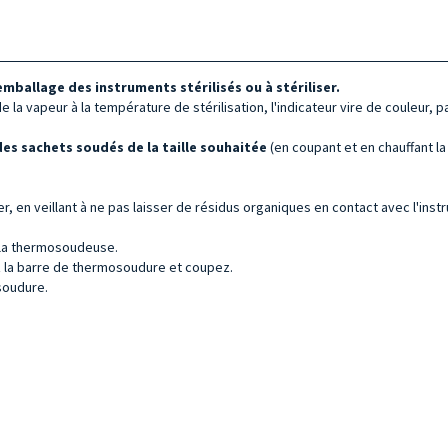
ballage des instruments stérilisés ou à stériliser.
e la vapeur à la température de stérilisation, l'indicateur vire de couleur, 
des sachets soudés de la taille souhaitée
(en coupant et en chauffant l
r, en veillant à ne pas laisser de résidus organiques en contact avec l'inst
e la thermosoudeuse.
z la barre de thermosoudure et coupez.
soudure.