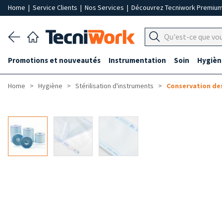
Home
|
Service Clients
|
Nos Services
|
Découvrez Tecniwork Premiu
Promotions et nouveautés
Instrumentation
Soin
Hygièn
Home
Hygiène
Stérilisation d'instruments
Conservation de