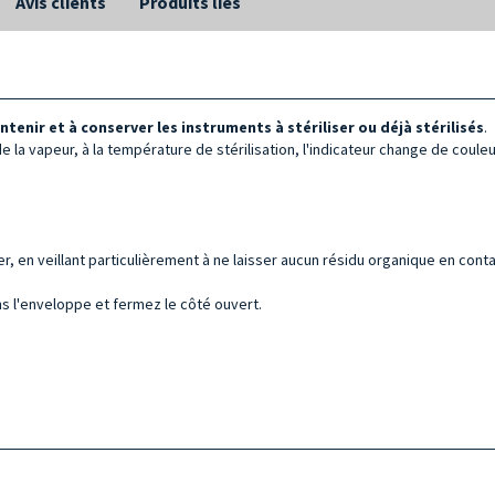
Avis clients
Produits liés
enir et à conserver les instruments à stériliser ou déjà stérilisés
.
de la vapeur, à la température de stérilisation, l'indicateur change de coul
, en veillant particulièrement à ne laisser aucun résidu organique en contac
ns l'enveloppe et fermez le côté ouvert.