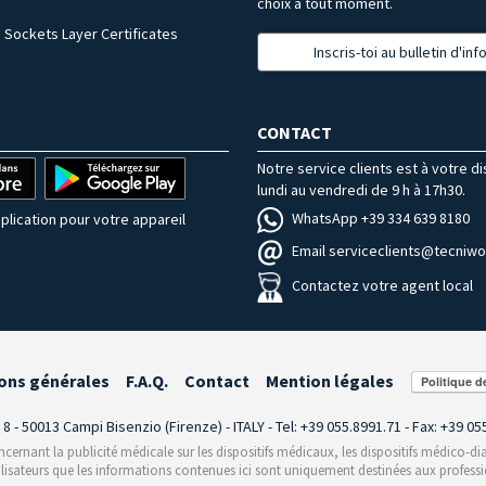
choix à tout moment.
 Sockets Layer Certificates
Inscris-toi au bulletin d'in
CONTACT
Notre service clients est à votre d
lundi au vendredi de 9 h à 17h30.
WhatsApp +39 334 639 8180
plication pour votre appareil
Email serviceclients@tecniwor
Contactez votre agent local
ons générales
F.A.Q.
Contact
Mention légales
i 8 - 50013 Campi Bisenzio (Firenze) - ITALY - Tel: +39 055.8991.71 - Fax: +39 0
rnant la publicité médicale sur les dispositifs médicaux, les dispositifs médico-dia
ilisateurs que les informations contenues ici sont uniquement destinées aux professi