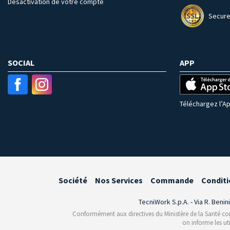
Désactivation de votre compte
Secure
SOCIAL
APP
Téléchargez l’Ap
Société
Nos Services
Commande
Conditi
TecniWork S.p.A. - Via R. Benin
Conformément aux directives du Ministère de la Santé conce
on informe les ut