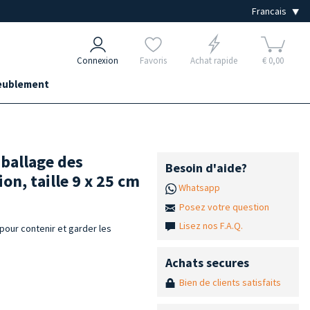
Connexion
Favoris
Achat rapide
€ 0,00
ublement
mballage des
Besoin d'aide?
on, taille 9 x 25 cm
Whatsapp
Posez votre question
Lisez nos F.A.Q.
pour contenir et garder les
Achats secures
Bien de clients satisfaits