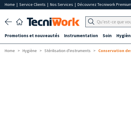
Home
|
Service Clients
|
Nos Services
|
Découvrez Tecniwork Premiu
Promotions et nouveautés
Instrumentation
Soin
Hygièn
Home
Hygiène
Stérilisation d'instruments
Conservation de