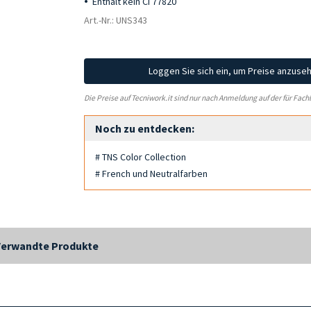
Enthält kein CI 77820
Art.-Nr.: UNS343
Loggen Sie sich ein, um Preise anzuse
Die Preise auf Tecniwork.it sind nur nach Anmeldung auf der für Fach
Noch zu entdecken:
# TNS Color Collection
# French und Neutralfarben
Verwandte Produkte