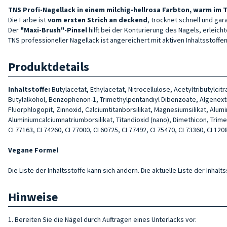
TNS Profi-Nagellack in einem milchig-hellrosa Farbton, warm im T
Die Farbe ist
vom ersten Strich an deckend
, trocknet schnell und ga
Der
"Maxi-Brush"-Pinsel
hilft bei der Konturierung des Nagels, erleich
TNS professioneller Nagellack ist angereichert mit aktiven Inhaltsstof
Produktdetails
Inhaltstoffe:
Butylacetat, Ethylacetat, Nitrocellulose, Acetyltributylc
Butylalkohol, Benzophenon-1, Trimethylpentandiyl Dibenzoate, Algenextr
Fluorphlogopit, Zinnoxid, Calciumtitanborsilikat, Magnesiumsilikat, Alum
Aluminiumcalciumnatriumborsilikat, Titandioxid (nano), Dimethicon, Trimethyl
CI 77163, CI 74260, CI 77000, CI 60725, CI 77492, CI 75470, CI 73360, CI 1208
Vegane Formel
Die Liste der Inhaltsstoffe kann sich ändern. Die aktuelle Liste der Inha
Hinweise
1. Bereiten Sie die Nägel durch Auftragen eines Unterlacks vor.