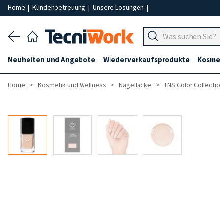
Home
|
Kundenbetreuung
|
Unsere Lösungen
|
Neuheiten und Angebote
Wiederverkaufsprodukte
Kosmet
Home
Kosmetik und Wellness
Nagellacke
TNS Color Collecti
-40%