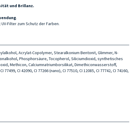
tät und Brillanz.
nwendung
.
 UV-Filter zum Schutz der Farben.
pylalkohol, Acrylat-Copolymer, Stearalkonium Bentonit, Glimmer, N-
tonalkohol, Phosphorsäure, Tocopherol, Siliciumdioxid, synthetisches
umoxid, Methicon, Calciumnatriumborsilikat, Dimethiconwasserstoff,
CI 77499, CI 42090, CI 77266 (nano), CI 77510, CI 12085, CI 77742, CI 74160,