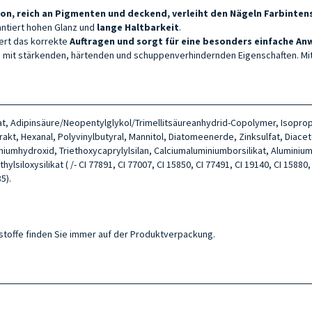
on, reich an Pigmenten und deckend, verleiht den Nägeln Farbintensi
rantiert hohen Glanz und
lange Haltbarkeit
.
tert das korrekte
Auftragen und sorgt für eine besonders einfache A
fen mit stärkenden, härtenden und schuppenverhindernden Eigenschaften. Mit
itrat, Adipinsäure/Neopentylglykol/Trimellitsäureanhydrid-Copolymer, Isopro
akt, Hexanal, Polyvinylbutyral, Mannitol, Diatomeenerde, Zinksulfat, Diace
iniumhydroxid, Triethoxycaprylylsilan, Calciumaluminiumborsilikat, Alumini
siloxysilikat ( /- CI 77891, CI 77007, CI 15850, CI 77491, CI 19140, CI 15880, 
5).
ltsstoffe finden Sie immer auf der Produktverpackung.