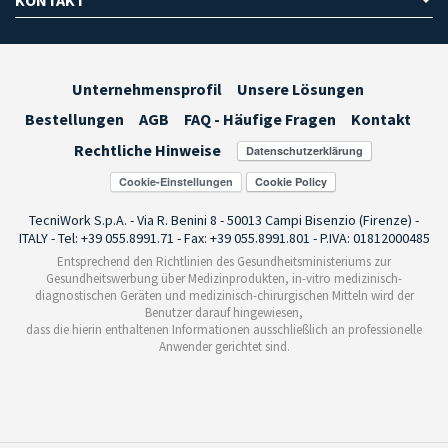
Unternehmensprofil
Unsere Lösungen
Bestellungen
AGB
FAQ - Häufige Fragen
Kontakt
Rechtliche Hinweise
Cookie-Einstellungen
TecniWork S.p.A. - Via R. Benini 8 - 50013 Campi Bisenzio (Firenze) -
ITALY - Tel: +39 055.8991.71 - Fax: +39 055.8991.801 - P.IVA: 01812000485
Entsprechend den Richtlinien des Gesundheitsministeriums zur
Gesundheitswerbung über Medizinprodukten, in-vitro medizinisch-
diagnostischen Geräten und medizinisch-chirurgischen Mitteln wird der
Benutzer darauf hingewiesen,
dass die hierin enthaltenen Informationen ausschließlich an professionelle
Anwender gerichtet sind.