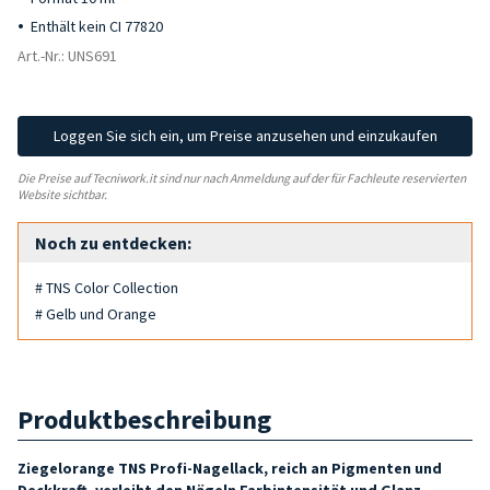
Enthält kein CI 77820
Art.-Nr.: UNS691
Loggen Sie sich ein, um Preise anzusehen und einzukaufen
Die Preise auf Tecniwork.it sind nur nach Anmeldung auf der für Fachleute reservierten
Website sichtbar.
Noch zu entdecken:
# TNS Color Collection
# Gelb und Orange
Produktbeschreibung
Ziegelorange TNS Profi-Nagellack, reich an Pigmenten und
Deckkraft, verleiht den Nägeln Farbintensität und Glanz
.