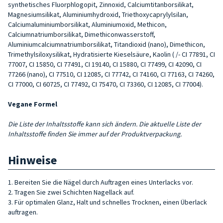
synthetisches Fluorphlogopit, Zinnoxid, Calciumtitanborsilikat,
Magnesiumsilikat, Aluminiumhydroxid, Triethoxycaprylylsilan,
Calciumaluminiumborsilikat, Aluminiumoxid, Methicon,
Calciumnatriumborsilikat, Dimethiconwasserstoff,
Aluminiumcalciumnatriumborsilikat, Titandioxid (nano), Dimethicon,
Trimethylsiloxysilikat, Hydratisierte Kieselsäure, Kaolin ( /- CI 77891, CI
77007, CI 15850, CI 77491, CI 19140, CI 15880, CI 77499, CI 42090, CI
77266 (nano), CI 77510, CI 12085, CI 77742, CI 74160, CI 77163, CI 74260,
CI 77000, CI 60725, CI 77492, CI 75470, CI 73360, CI 12085, CI 77004).
Vegane Formel
Die Liste der Inhaltsstoffe kann sich ändern. Die aktuelle Liste der
Inhaltsstoffe finden Sie immer auf der Produktverpackung.
Hinweise
1. Bereiten Sie die Nägel durch Auftragen eines Unterlacks vor.
2. Tragen Sie zwei Schichten Nagellack auf.
3. Für optimalen Glanz, Halt und schnelles Trocknen, einen Überlack
auftragen.