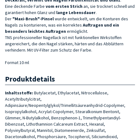
Eine deckende Farbe
vom ersten Strich
an, sie trocknet schnell und
garantiert hohen Glanz und
lange Lebensdauer
.
Der
"Maxi-Brush"-Pinsel
wurde entwickelt, um die Konturen des
Nagels zu konturieren, was ein korrektes
Auftragen und ein
besonders leichtes Auftragen
ermöglicht.
TNS professioneller Nagellack ist mit funktionellen Wirkstoffen
angereichert, die den Nagel stärken, härten und das Abblättern
verhindern. Mit UV-Filter zum Schutz der Farbe.
Format 10 ml
Produktdetails
Inhaltsstoffe:
Butylacetat, Ethylacetat, Nitrocellulose,
Acetyltributylcitrat,
Adipinsäure/Neopentylglykol/Trimellitsäureanhydrid-Copolymer,
Isopropylalkohol, Acrylat-Copolymer, Stearalkonium Bentonit,
Glimmer, N-Butylalkohol, Benzophenon-1, Trimethylpentandiyl-
Dibenzoat, Lithothamnion Calcareum Extract, Hexanal,
Polyvinylbutyral, Mannitol, Diatomeenerde, Zinksulfat,
Diacetonalkohol, Phosphorsäure, Tocopherol, Siliciumdioxid,