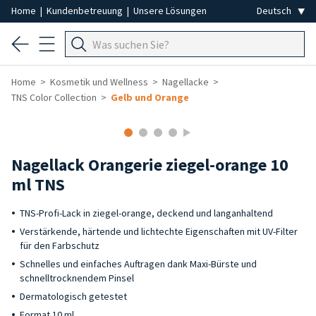
Home
|
Kundenbetreuung
|
Unsere Lösungen
Home
Kosmetik und Wellness
Nagellacke
TNS Color Collection
Gelb und Orange
-40%
Nagellack Orangerie ziegel-orange 10
ml TNS
TNS-Profi-Lack in ziegel-orange, deckend und langanhaltend
Verstärkende, härtende und lichtechte Eigenschaften mit UV-Filter
für den Farbschutz
Schnelles und einfaches Auftragen dank Maxi-Bürste und
schnelltrocknendem Pinsel
Dermatologisch getestet
Format 10 ml