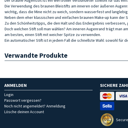
Der braune Augenstift ist ein wertvoller Verbündeter sowohl für das ei
Die Verwendung des braunen Bleistifts am inneren oder äußeren Augenrand
wichtig, dass die Mine nicht zu weich, sondern wasserfest und langlebig 
Neben dem eher klassischen und einfachen braunen Make-up kann der Sti
Zu den Schönheitstipps, die den Halt und das Endergebnis verbessern, 
Doch welchen Stift soll man wählen? Am inneren Augenrand trägt man am b
am besten, einen Stift mit weicher Spitze zu verwenden.
Ein automatischer Stift ist in jedem Fall die schnellste Wahl: sowohl für 
Verwandte Produkte
ANMELDEN
SICHERE ZA
Login
Passwort vergessen?
Noch nicht angemeldet? Anmeldung
Lösche deinen Account
Secure