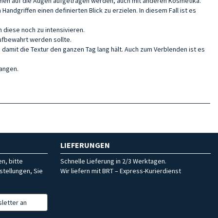
tionen auf die Augen aufgetragen werden, auch mit anderen Kosmetika.
dgriffen einen definierten Blick zu erzielen. In diesem Fall ist es
 diese noch zu intensivieren.
ufbewahrt werden sollte.
 damit die Textur den ganzen Tag lang hält. Auch zum Verblenden ist es
fangen.
LIEFERUNGEN
n, bitte
Schnelle Lieferung in 2/3 Werktagen.
stellungen, Sie
Wir liefern mit BRT – Express-Kurierdienst
letter an