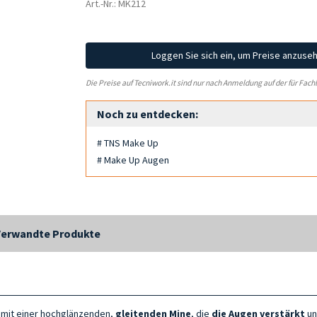
Art.-Nr.: MK212
Loggen Sie sich ein, um Preise anzuse
Die Preise auf Tecniwork.it sind nur nach Anmeldung auf der für Fach
Noch zu entdecken:
# TNS Make Up
# Make Up Augen
Verwandte Produkte
, mit einer hochglänzenden,
gleitenden Mine
, die
die Augen verstärkt
un