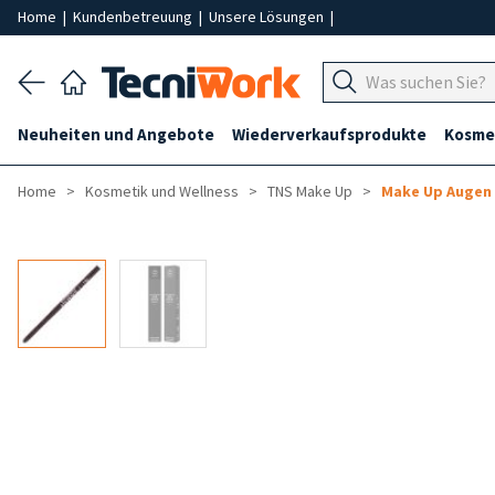
Home
|
Kundenbetreuung
|
Unsere Lösungen
|
Neuheiten und Angebote
Wiederverkaufsprodukte
Kosmet
Home
Kosmetik und Wellness
TNS Make Up
Make Up Augen
-50%