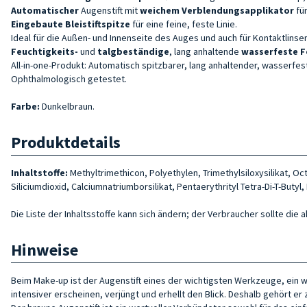
Automatischer
Augenstift mit
weichem Verblendungsapplikator
fü
Eingebaute Bleistiftspitze
für eine feine, feste Linie.
Ideal für die Außen- und Innenseite des Auges und auch für Kontaktlins
Feuchtigkeits-
und
talgbeständige
, lang anhaltende
wasserfeste 
All-in-one-Produkt: Automatisch spitzbarer, lang anhaltender, wasserfeste
Ophthalmologisch getestet.
Farbe:
Dunkelbraun.
Produktdetails
Inhaltstoffe:
Methyltrimethicon, Polyethylen, Trimethylsiloxysilikat, 
Siliciumdioxid, Calciumnatriumborsilikat, Pentaerythrityl Tetra-Di-T-Buty
Die Liste der Inhaltsstoffe kann sich ändern; der Verbraucher sollte die 
Hinweise
Beim Make-up ist der Augenstift eines der wichtigsten Werkzeuge, ein w
intensiver erscheinen, verjüngt und erhellt den Blick. Deshalb gehört