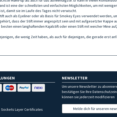
nfachste Make-up als auch für das aufwendigste. Er kann in vielen Kombina
 ist eine der schnellsten und einfachsten Möglichkeiten, um mit wenigen Han
ist, damit sie im Laufe des Tages nicht verwischt.
ft auch als Eyeliner oder als Basis für Smokey Eyes verwendet werden, um
gehört, dass der Stift immer angespitzt sein und mit aufgesetzter Kappe a
esten einen langhaftenden Kajalstift oder einen Stift mit weicher Mine auf,
diejenigen, die wenig Zeit haben, als auch für diejenigen, die gerade erst an
HLUNGEN
NEWSLETTER
Um unsere Newsletter zu abonniere
bestätigen Sie Ihre Datenschutzein
können sie jederzeit modifizieren
Melde dich für unseren news
 Sockets Layer Certificates