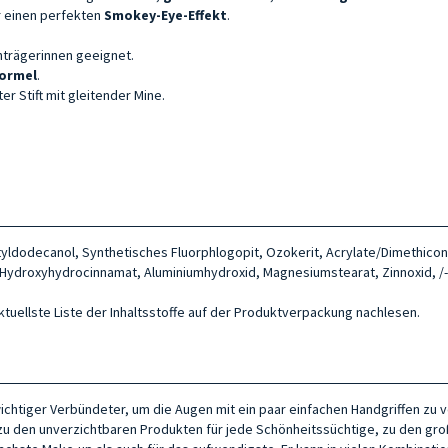
r einen perfekten
Smokey-Eye-Effekt
.
enträgerinnen geeignet.
Formel
.
r Stift mit gleitender Mine.
Octyldodecanol, Synthetisches Fluorphlogopit, Ozokerit, Acrylate/Dimethic
l, Hydroxyhydrocinnamat, Aluminiumhydroxid, Magnesiumstearat, Zinnoxid, /- (
aktuellste Liste der Inhaltsstoffe auf der Produktverpackung nachlesen.
ichtiger Verbündeter, um die Augen mit ein paar einfachen Handgriffen zu 
 er zu den unverzichtbaren Produkten für jede Schönheitssüchtige, zu den 