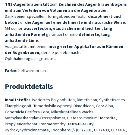
TNS-Augenbrauenstift
zum
Zeichnen des Augenbrauenbogens
und zum Verleihen von Volumen an die Augenbrauen
.
Dank seiner speziellen, formgebenden Textur
diszipliniert und
betont
er
die Augen auf eine definierte und natürliche Weise
.
Mit seiner
wasserfesten, elastischen und leichten, lang
anhaltenden Formel
garantiert er eine
definierte, lang
anhaltende Linie
.
Ausgestattet mit einem
integrierten Applikator zum Kämmen
der Augenbrauen
, der sie perfekt macht.
Ophthalmologisch getestet.
Farbe:
hell warmbraun.
Produktdetails
Inhaltstoffe:
Hydriertes Polyisobuten, Dimethicon, Synthetisches
Fluorphlogopit, Trimethylsiloxyphenyl-Dimethicon, Cera Alba,
Copernicia Cerifera Cera, Mikrokristallines Wachs,
Methylmethacrylat-Crosspolymer, Disteardimonium Hectorite,
Propylencarbonat, Pentaerythrityl Tetra-Di-t-Butyl
Hydroxyhydrocinnamate, Tocopherol /- (CI 77891, CI 77499, CI 77492,