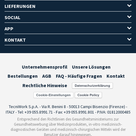
LIEFERUNGEN
SOCIAL
APP
KONTAKT
Unternehmensprofil
Unsere Lösungen
Bestellungen
AGB
FAQ - Häufige Fragen
Kontakt
Rechtliche Hinweise
Cookie-Einstellungen
TecniWork S.p.A. - Via R. Benini 8 - 50013 Campi Bisenzio (Firenze) -
ITALY - Tel: +39 055.8991.71 - Fax: +39 055.8991.801 - P.IVA: 01812000485
Entsprechend den Richtlinien des Gesundheitsministeriums zur
Gesundheitswerbung über Medizinprodukten, in-vitro medizinisch-
diagnostischen Geräten und medizinisch-chirurgischen Mitteln wird der
Benutzer darauf hingewiesen,