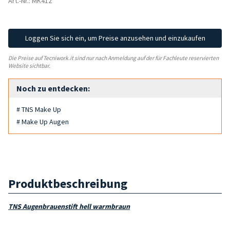
Art.-Nr.: MK412
Loggen Sie sich ein, um Preise anzusehen und einzukaufen
Die Preise auf Tecniwork.it sind nur nach Anmeldung auf der für Fachleute reservierten
Website sichtbar.
Noch zu entdecken:
# TNS Make Up
# Make Up Augen
Produktbeschreibung
TNS Augenbrauenstift hell warmbraun