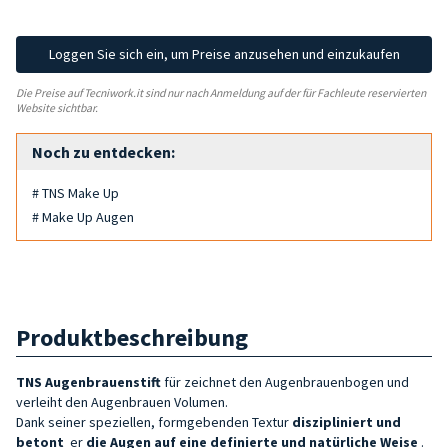
Loggen Sie sich ein, um Preise anzusehen und einzukaufen
Die Preise auf Tecniwork.it sind nur nach Anmeldung auf der für Fachleute reservierten
Website sichtbar.
Noch zu entdecken:
# TNS Make Up
# Make Up Augen
Produktbeschreibung
TNS
Augenbrauenstift
für
zeichnet den Augenbrauenbogen und
verleiht den Augenbrauen Volumen.
Dank seiner speziellen, formgebenden Textur
diszipliniert und
betont
er
die Augen auf eine definierte und natürliche Weise
.