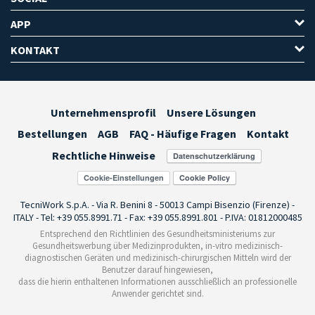
APP
KONTAKT
Unternehmensprofil
Unsere Lösungen
Bestellungen
AGB
FAQ - Häufige Fragen
Kontakt
Rechtliche Hinweise
Cookie-Einstellungen
TecniWork S.p.A. - Via R. Benini 8 - 50013 Campi Bisenzio (Firenze) -
ITALY - Tel: +39 055.8991.71 - Fax: +39 055.8991.801 - P.IVA: 01812000485
Entsprechend den Richtlinien des Gesundheitsministeriums zur
Gesundheitswerbung über Medizinprodukten, in-vitro medizinisch-
diagnostischen Geräten und medizinisch-chirurgischen Mitteln wird der
Benutzer darauf hingewiesen,
dass die hierin enthaltenen Informationen ausschließlich an professionelle
Anwender gerichtet sind.