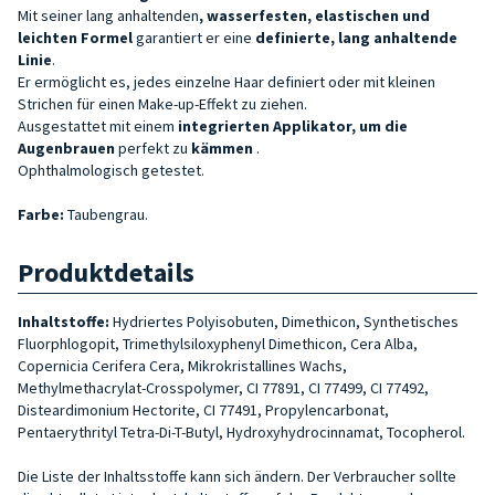
Mit seiner lang anhaltenden
, wasserfesten, elastischen und
leichten Formel
garantiert er eine
definierte, lang anhaltende
Linie
.
Er ermöglicht es, jedes einzelne Haar definiert oder mit kleinen
Strichen für einen Make-up-Effekt zu ziehen.
Ausgestattet mit einem
integrierten Applikator, um die
Augenbrauen
perfekt zu
kämmen
.
Ophthalmologisch getestet.
Farbe:
Taubengrau.
Produktdetails
Inhaltstoffe:
Hydriertes Polyisobuten, Dimethicon, Synthetisches
Fluorphlogopit, Trimethylsiloxyphenyl Dimethicon, Cera Alba,
Copernicia Cerifera Cera, Mikrokristallines Wachs,
Methylmethacrylat-Crosspolymer, CI 77891, CI 77499, CI 77492,
Disteardimonium Hectorite, CI 77491, Propylencarbonat,
Pentaerythrityl Tetra-Di-T-Butyl, Hydroxyhydrocinnamat, Tocopherol.
Die Liste der Inhaltsstoffe kann sich ändern. Der Verbraucher sollte