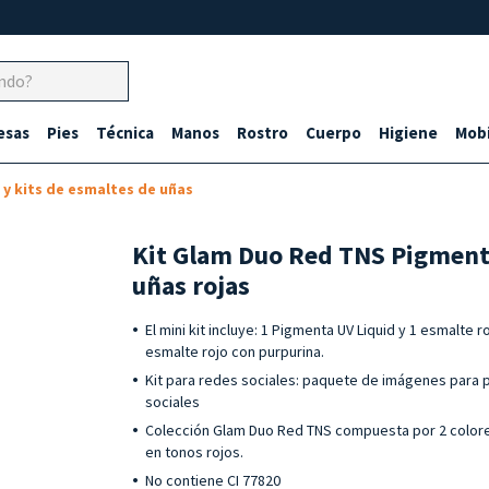
esas
Pies
Técnica
Manos
Rostro
Cuerpo
Higiene
Mobi
 y kits de esmaltes de uñas
Kit Glam Duo Red TNS Pigment
uñas rojas
El mini kit incluye: 1 Pigmenta UV Liquid y 1 esmalte r
esmalte rojo con purpurina.
Kit para redes sociales: paquete de imágenes para p
sociales
Colección Glam Duo Red TNS compuesta por 2 colore
en tonos rojos.
No contiene CI 77820