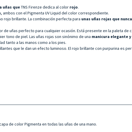
ra uñas que
TNS Firenze dedica al color
rojo
.
a, ambos con el Pigmenta UV Liquid del color correspondiente.
o rojo brillante. La combinación perfecta para
unas uñas rojas que nunc
color de uñas perfecto para cualquier ocasión. Está presente en la paleta d
ier tono de piel. Las uñas rojas son sinónimo de una
manicura elegante y
idad tanto a las manos como a los pies.
illantes que le dan un efecto luminoso. El rojo brillante con purpurina es pe
 capa de color Pigmenta en todas las uñas de una mano.