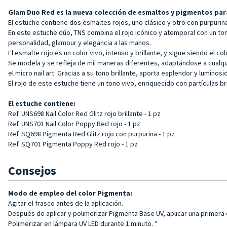
Glam Duo Red es la nueva colección de esmaltos y pigmentos pa
El estuche contiene dos esmaltes rojos, uno clásico y otro con purpurin
En este estuche dúo, TNS combina el rojo icónico y atemporal con un ton
personalidad, glamour y elegancia a las manos.
El esmalte rojo es un color vivo, intenso y brillante, y sigue siendo el 
Se modela y se refleja de mil maneras diferentes, adaptándose a cualqu
el micro nail art. Gracias a su tono brillante, aporta esplendor y luminos
El rojo de este estuche tiene un tono vivo, enriquecido con partículas br
El estuche contiene:
Ref. UNS698 Nail Color Red Glitz rojo brillante - 1 pz
Ref. UNS701 Nail Color Poppy Red rojo - 1 pz
Ref. SQ698 Pigmenta Red Glitz rojo con purpurina - 1 pz
Ref. SQ701 Pigmenta Poppy Red rojo - 1 pz
Consejos
Modo de empleo del color Pigmenta:
Agitar el frasco antes de la aplicación.
Después de aplicar y polimerizar Pigmenta Base UV, aplicar una primera
Polimerizar en lámpara UV LED durante 1 minuto. *