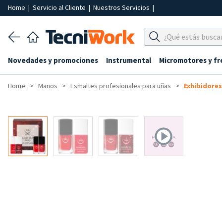
Home
|
Servicio al Cliente
|
Nuestros Servicios
|
Novedades y promociones
Instrumental
Micromotores y fr
Home
Manos
Esmaltes profesionales para uñas
Exhibidores
-20%