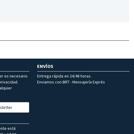
ENVÍOS
ter es necesario
Entrega rápida en 24/48 horas.
rivacidad.
Enviamos con BRT - Mensajería Exprés
alquier
sletter
ente está