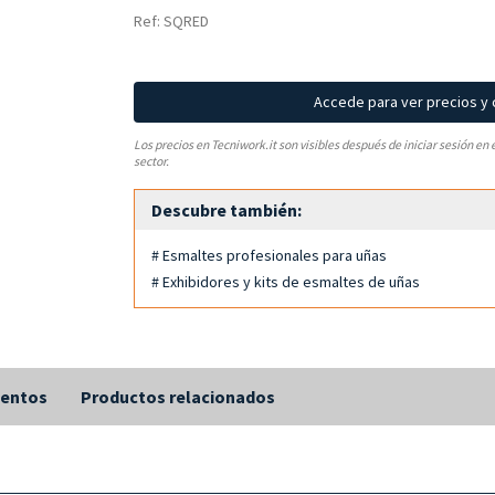
Ref: SQRED
Accede para ver precios y
Los precios en Tecniwork.it son visibles después de iniciar sesión en 
sector.
Descubre también:
# Esmaltes profesionales para uñas
# Exhibidores y kits de esmaltes de uñas
entos
Productos relacionados