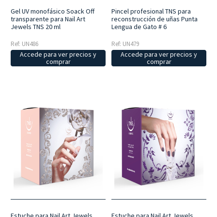
Gel UV monofásico Soack Off
Pincel profesional TNS para
transparente para Nail Art
reconstrucción de uñas Punta
Jewels TNS 20 ml
Lengua de Gato # 6
Ref: UN486
Ref: UN479
Accede para ver precios y
Accede para ver precios y
comprar
comprar
Estuche para Nail Art Jewels
Estuche para Nail Art Jewels