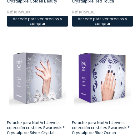
Crystalpixie Golden Beauty
Crystalpixie Red Touch
Ref: KITSW109
Ref: KITSW101
Accede para ver precios y
Accede para ver precios y
comprar
comprar
Estuche para Nail Art Jewels
Estuche para Nail Art Jewels
colección cristales Swarovski®
colección cristales Swarovski®
Crystalpixie Silver Crystal
Crystalpixie Blue Ocean