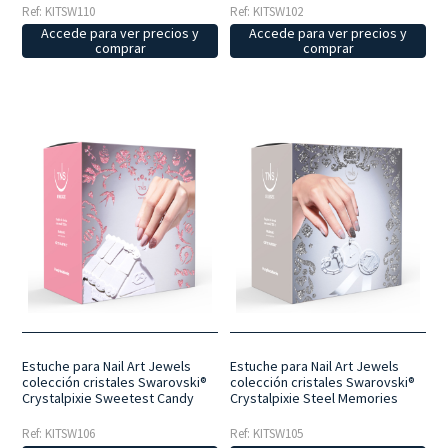
Ref: KITSW110
Ref: KITSW102
Accede para ver precios y
Accede para ver precios y
comprar
comprar
Estuche para Nail Art Jewels
Estuche para Nail Art Jewels
colección cristales Swarovski®
colección cristales Swarovski®
Crystalpixie Sweetest Candy
Crystalpixie Steel Memories
Ref: KITSW106
Ref: KITSW105