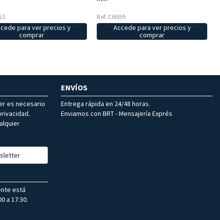
53
Ref: CM659
cede para ver precios y
Accede para ver precios y
comprar
comprar
ENVÍOS
ter es necesario
Entrega rápida en 24/48 horas.
rivacidad.
Enviamos con BRT - Mensajería Exprés
alquier
sletter
ente está
0 a 17:30.