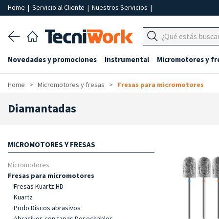
Home
|
Servicio al Cliente
|
Nuestros Servicios
|
Novedades y promociones
Instrumental
Micromotores y fr
Home
Micromotores y fresas
Fresas para micromotores
Diamantadas
MICROMOTORES Y FRESAS
Micromotores
Fresas para micromotores
Fresas Kuartz HD
Kuartz
Podo Discos abrasivos
Abrasivos con tapas Desechables