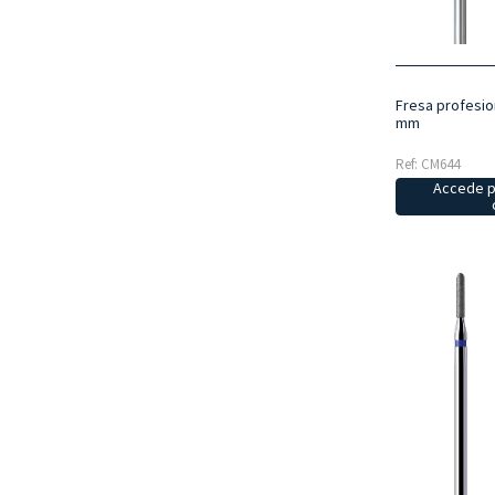
Fresa profesio
mm
Ref: CM644
Accede p