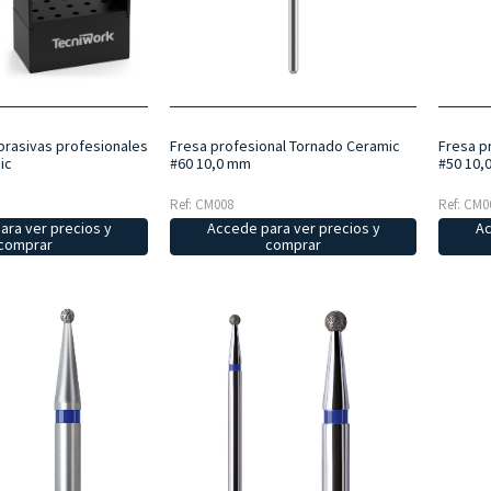
abrasivas profesionales
Fresa profesional Tornado Ceramic
Fresa p
ic
#60 10,0 mm
#50 10,
Ref: CM008
Ref: CM0
ara ver precios y
Accede para ver precios y
Ac
comprar
comprar