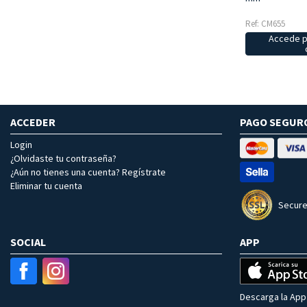
Ref: CM655
Accede p
ACCEDER
PAGO SEGUR
Login
¿Olvidaste tu contraseña?
¿Aún no tienes una cuenta? Regístrate
Eliminar tu cuenta
Secure
SOCIAL
APP
Descarga la App 