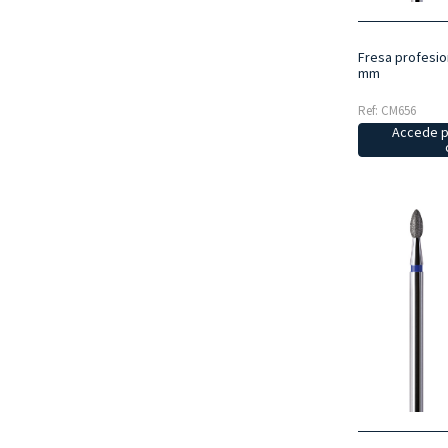
Fresa profesio
mm
Ref: CM656
Accede p