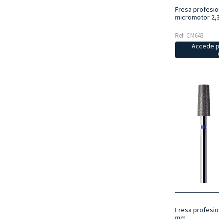
Fresa profesio
micromotor 2,
Ref: CM643
Accede p
Fresa profesio
mm