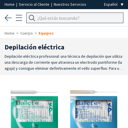
Home
|
Servicio al Cliente
|
Nuestros Servicios
Home
Cuerpo
Equipos
Depilación eléctrica
Depilación eléctrica profesional: una técnica de depilación que utiliza
una descarga de corriente que atraviesa un electrodo puntiforme (la
aguja) y consigue eliminar definitivamente el vello superfluo. Para una
depilación segura y definitiva.
El aparato depilatorio emite una
descarga que atraviesa la aguja y cauteriza la bolsa que contiene las
células madre responsables del crecimiento del vello. La
electrodepilación es un tratamiento de depilación definitiva para el
vello visible, pero también se puede utilizar para el vello claro o
blanco. Alternativa a otros métodos del sector de la estética
profesional (láser y luz pulsada) para eliminar el vello de forma
definitiva. Las agujas utilizadas deben ser desechables, estériles y
muy finas, para penetrar con precisión en el folículo piloso, hasta el