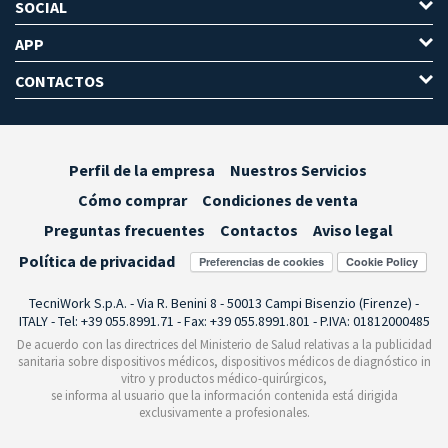
SOCIAL
APP
CONTACTOS
Perfil de la empresa
Nuestros Servicios
Cómo comprar
Condiciones de venta
Preguntas frecuentes
Contactos
Aviso legal
Política de privacidad
Preferencias de cookies
TecniWork S.p.A. - Via R. Benini 8 - 50013 Campi Bisenzio (Firenze) -
ITALY - Tel: +39 055.8991.71 - Fax: +39 055.8991.801 - P.IVA: 01812000485
De acuerdo con las directrices del Ministerio de Salud relativas a la publicidad
sanitaria sobre dispositivos médicos, dispositivos médicos de diagnóstico in
vitro y productos médico-quirúrgicos,
se informa al usuario que la información contenida está dirigida
exclusivamente a profesionales.