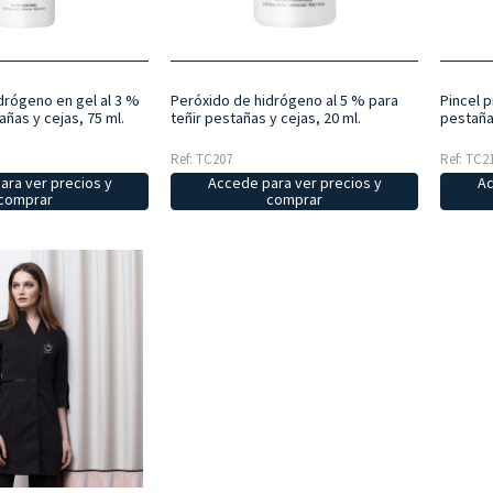
drógeno en gel al 3 %
Peróxido de hidrógeno al 5 % para
Pincel p
añas y cejas, 75 ml.
teñir pestañas y cejas, 20 ml.
pestaña
Ref: TC207
Ref: TC2
ara ver precios y
Accede para ver precios y
Ac
comprar
comprar