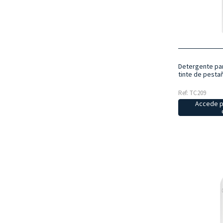
Detergente par
tinte de pestañ
Ref: TC209
Accede p