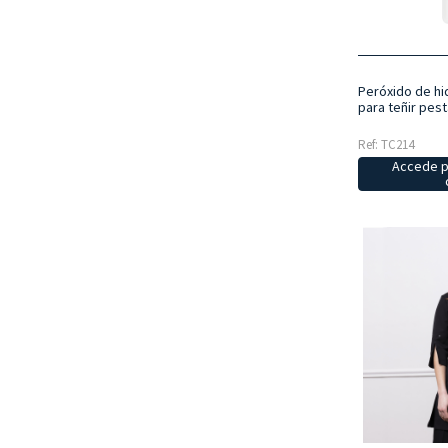
Peróxido de hi
para teñir pest
Ref: TC214
Accede p