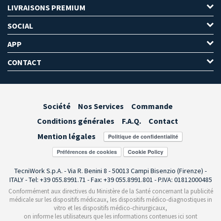
LIVRAISONS PREMIUM
SOCIAL
APP
CONTACT
Société
Nos Services
Commande
Conditions générales
F.A.Q.
Contact
Mention légales
Préférences de cookies
TecniWork S.p.A. - Via R. Benini 8 - 50013 Campi Bisenzio (Firenze) -
ITALY - Tel: +39 055.8991.71 - Fax: +39 055.8991.801 - P.IVA: 01812000485
Conformément aux directives du Ministère de la Santé concernant la publicité
médicale sur les dispositifs médicaux, les dispositifs médico-diagnostiques in
vitro et les dispositifs médico-chirurgicaux,
on informe les utilisateurs que les informations contenues ici sont