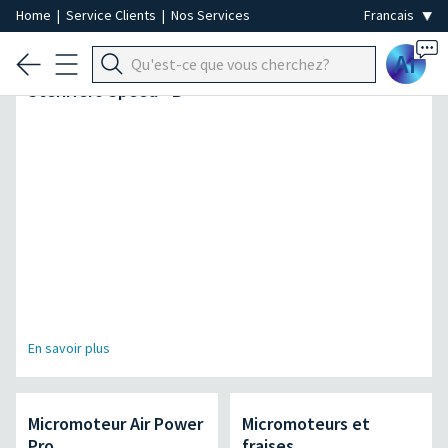
Home
|
Service Clients
|
Nos Services
Ai
L’autoclave la plus rapide de sa catégorie |
SteriHero Speed+ B
En savoir plus
Micromoteur Air Power
Micromoteurs et
Pro
fraises