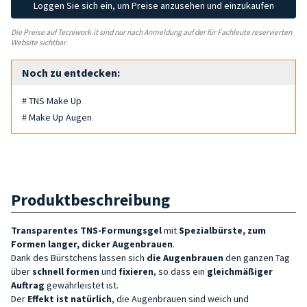
Loggen Sie sich ein, um Preise anzusehen und einzukaufen
Die Preise auf Tecniwork.it sind nur nach Anmeldung auf der für Fachleute reservierten
Website sichtbar.
Noch zu entdecken:
# TNS Make Up
# Make Up Augen
Produktbeschreibung
Transparentes TNS-Formungsgel
mit
Spezialbürste, zum
Formen langer, dicker Augenbrauen
.
Dank des Bürstchens lassen sich
die Augenbrauen
den ganzen Tag
über
schnell formen
und
fixieren
, so dass ein
gleichmäßiger
Auftrag
gewährleistet ist.
Der
Effekt ist natürlich
, die Augenbrauen sind weich und