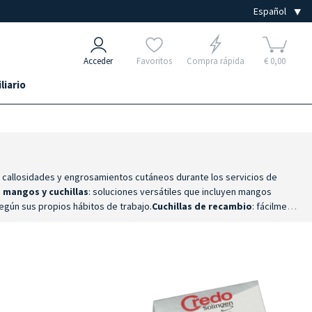
Acceder
Favoritos
Compra rápida
€ 0,00
liario
e callosidades y engrosamientos cutáneos durante los servicios de
 mangos y cuchillas
: soluciones versátiles que incluyen mangos
según sus propios hábitos de trabajo.
Cuchillas de recambio
: fácilmente
correcta configuración del instrumento favorecen un agarre estable y un
 ayuda a preparar la piel para las fases posteriores del tratamiento