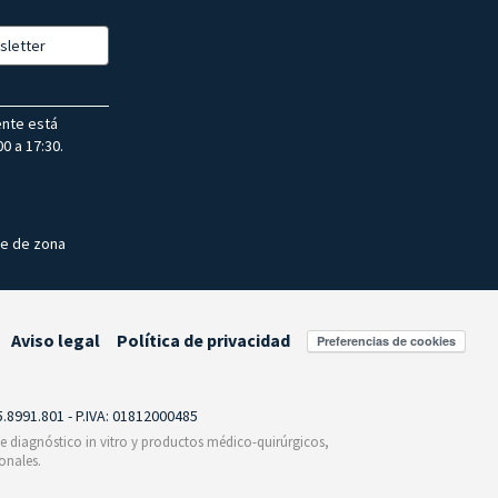
sletter
ente está
0 a 17:30.
te de zona
Aviso legal
Política de privacidad
Preferencias de cookies
55.8991.801 - P.IVA: 01812000485
 de diagnóstico in vitro y productos médico-quirúrgicos,
onales.