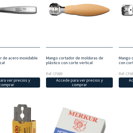
 de acero inoxidable
Mango cortador de molduras de
Mango c
cal
plástico con corte vertical
con cor
Ref: CF689
Ref: CF6
ara ver precios y
Accede para ver precios y
Ac
comprar
comprar