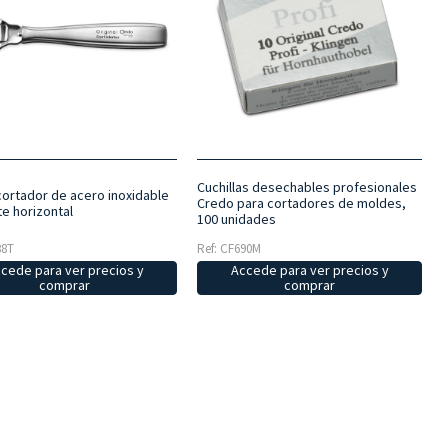
Cuchillas desechables profesionales
ortador de acero inoxidable
Credo para cortadores de moldes,
te horizontal
100 unidades
88T
Ref: CF690M
cede para ver precios y
Accede para ver precios y
comprar
comprar