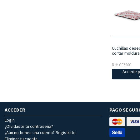
Cuchillas dese
cortar moldura
Ref: CF690C
Accede p
ACCEDER
PAGO SEGUR
Login
¿Olvidaste tu contraseña?
¿Aún no tienes una cuenta? Regístrate
Eliminar tu cuenta