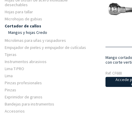
Hojas de bisturí de acero inoxidable
desechables
Hojas para tallar
Microhojas de gubias
Cortador de callos
Mangos y hojas Credo
Microlimas para uñas y raspadores
Empujador de pieles y empujador de cutículas
Tijeras
Mango cortador
Instrumentos abrasivos
con corte verti
Lima T-PRO
Ref: CF688
Lima
Accede p
Pinzas profesionales
Pinzas
Exprimidor de granos
Bandejas para instrumentos
Accesorios