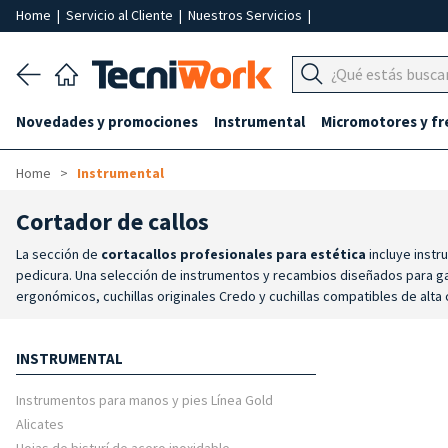
Home
|
Servicio al Cliente
|
Nuestros Servicios
|
Novedades y promociones
Instrumental
Micromotores y fr
Home
Instrumental
Cortador de callos
La sección de
cortacallos profesionales para estética
incluye instr
pedicura. Una selección de instrumentos y recambios diseñados para gar
ergonómicos, cuchillas originales Credo y cuchillas compatibles de alta 
sustituibles, permiten mantener el instrumento siempre en perfecto esta
uso controlado durante el tratamiento.
Para tratamientos de pedicur
INSTRUMENTAL
estético del pie.
Instrumentos para manos y pies Línea Gold
Alicates