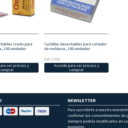
chables Credo para
Cuchillas desechables para cortador
s, 100 unidades
de molduras, 100 unidades
Ref: CF690
ara ver precios y
Accede para ver precios y
comprar
comprar
O
NEWSLETTER
Para suscribirte a nuestra newslet
confirmar tus consentimientos de p
Siempre podrás modificarlos en cu
momento.