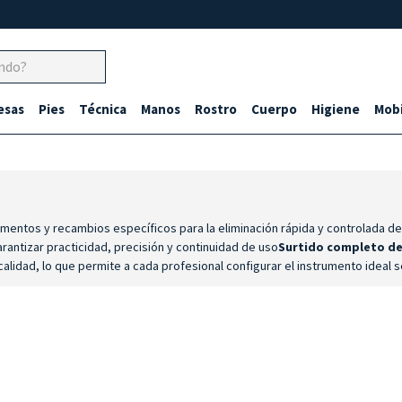
esas
Pies
Técnica
Manos
Rostro
Cuerpo
Higiene
Mobi
umentos y recambios específicos para la eliminación rápida y controlada d
antizar practicidad, precisión y continuidad de uso
Surtido completo de
calidad, lo que permite a cada profesional configurar el instrumento ideal 
do y listo para su uso.
Practicidad y control
: el mango ergonómico y la 
a
: ideales para reducir callosidades y engrosamientos superficiales, lo que