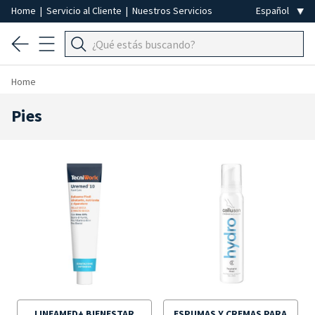
Home
|
Servicio al Cliente
|
Nuestros Servicios
Home
Pies
LINEAMED+ BIENESTAR
ESPUMAS Y CREMAS PARA