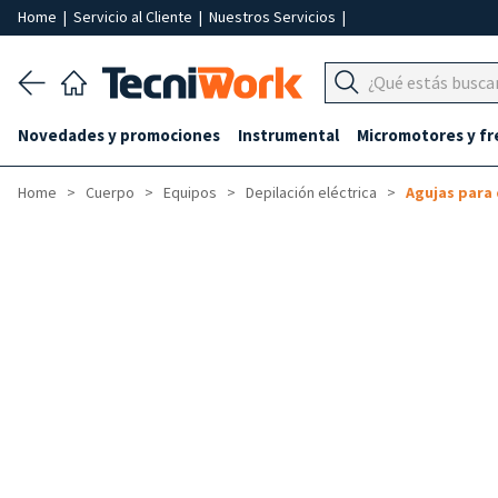
Home
|
Servicio al Cliente
|
Nuestros Servicios
|
Novedades y promociones
Instrumental
Micromotores y fr
Home
Cuerpo
Equipos
Depilación eléctrica
Agujas para 