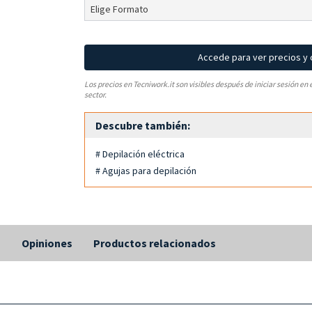
Accede para ver precios y
Los precios en Tecniwork.it son visibles después de iniciar sesión en 
sector.
Descubre también:
# Depilación eléctrica
# Agujas para depilación
s
Opiniones
Productos relacionados