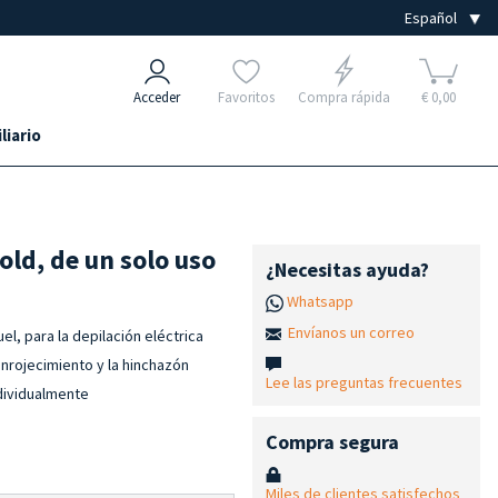
Acceder
Favoritos
Compra rápida
€ 0,00
liario
old, de un solo uso
¿Necesitas ayuda?
Whatsapp
Envíanos un correo
el, para la depilación eléctrica
enrojecimiento y la hinchazón
Lee las preguntas frecuentes
ndividualmente
Compra segura
Miles de clientes satisfechos