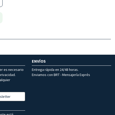
ENVÍOS
ter es necesario
Entrega rápida en 24/48 horas.
rivacidad.
Enviamos con BRT - Mensajería Exprés
alquier
sletter
ente está