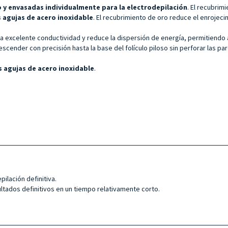
so y envasadas individualmente para la electrodepilación
. El recubrim
s agujas de acero inoxidable
. El recubrimiento de oro reduce el enrojeci
na excelente conductividad y reduce la dispersión de energía, permitiendo 
scender con precisión hasta la base del folículo piloso sin perforar las pa
s agujas de acero inoxidable
.
ilación definitiva.
ultados definitivos en un tiempo relativamente corto.