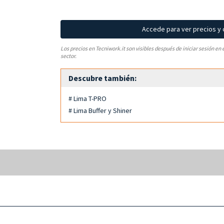
Accede para ver precios y
Los precios en Tecniwork.it son visibles después de iniciar sesión en 
sector.
Descubre también:
# Lima T-PRO
# Lima Buffer y Shiner