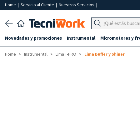
Home
|
Servicio al Cliente
|
Nuestros Servicios
|
Novedades y promociones
Instrumental
Micromotores y fr
Home
Instrumental
Lima T-PRO
Lima Buffer y Shiner