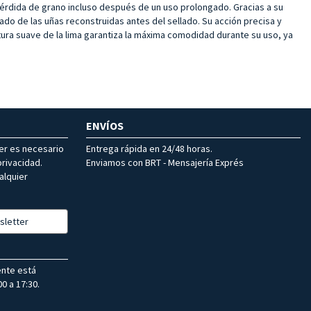
pérdida de grano incluso después de un uso prolongado. Gracias a su
bado de las uñas reconstruidas antes del sellado. Su acción precisa y
ctura suave de la lima garantiza la máxima comodidad durante su uso, ya
ENVÍOS
ter es necesario
Entrega rápida en 24/48 horas.
rivacidad.
Enviamos con BRT - Mensajería Exprés
alquier
sletter
ente está
0 a 17:30.