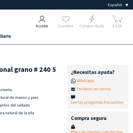
Acceder
Favoritos
Compra rápida
€ 0,00
liario
onal grano # 240 5
¿Necesitas ayuda?
Whatsapp
Envíanos un correo
istente
atural de manos y pies
Lee las preguntas frecuentes
antes del sellado
ra natural de la uña
Compra segura
Miles de clientes satisfechos