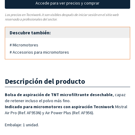
Accede para ver precios y comprar
Los precios en Tecniwork.it son visibles después de iniciar sesión en el sitio web
reservado a profesionales del sector.
Descubre también:
# Micromotores
# Accesorios para micromotores
Descripción del producto
Bolsa de aspiración de TNT microfiltrante desechable
, capaz
de retener incluso el polvo más fino.
Indicado para micromotores con aspiración Tecniwork
Mistral
Air Pro (Ref. AF953N) y Air Power Plus (Ref. AF956).
Embalaje: 1 unidad.