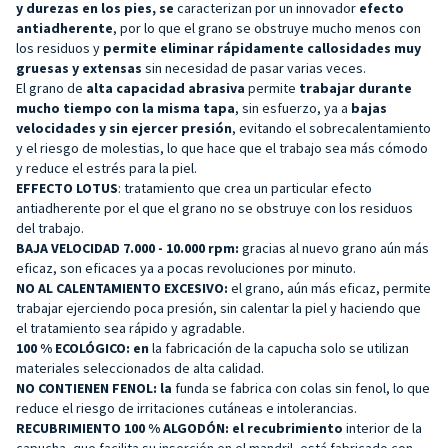
y durezas en los pies, se
caracterizan por un innovador
efecto
antiadherente
, por lo que el grano se obstruye mucho menos con
los residuos y
permite eliminar rápidamente callosidades muy
gruesas y extensas
sin necesidad de pasar varias veces.
El grano de
alta capacidad abrasiva
permite
trabajar durante
mucho tiempo con la misma tapa
, sin esfuerzo, ya a
bajas
velocidades y sin ejercer presión
, evitando el sobrecalentamiento
y el riesgo de molestias, lo que hace que el trabajo sea más cómodo
y reduce el estrés para la piel.
EFFECTO LOTUS
: tratamiento que crea un particular efecto
antiadherente por el que el grano no se obstruye con los residuos
del trabajo.
BAJA VELOCIDAD
7.000 - 10.000 rpm:
gracias al nuevo grano aún más
eficaz, son eficaces ya a pocas revoluciones por minuto.
NO AL CALENTAMIENTO EXCESIVO:
el grano, aún más eficaz, permite
trabajar ejerciendo poca presión, sin calentar la piel y haciendo que
el tratamiento sea rápido y agradable.
100 % ECOLÓGICO: en
la fabricación de la capucha solo se utilizan
materiales seleccionados de alta calidad.
NO CONTIENEN FENOL: la
funda se fabrica con colas sin fenol, lo que
reduce el riesgo de irritaciones cutáneas e intolerancias.
RECUBRIMIENTO 100 % ALGODÓN: el recubrimiento
interior de la
capucha, que facilita su inserción en el mandril, está fabricado con