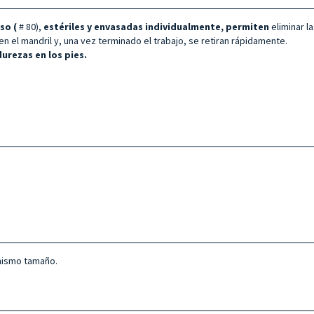
so (
# 80),
estériles y envasadas individualmente, permiten
eliminar l
en el mandril y, una vez terminado el trabajo, se retiran rápidamente.
urezas en los pies.
 mismo tamaño.