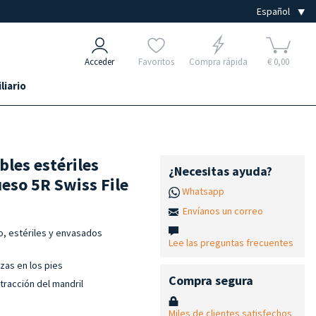
Acceder
Favoritos
Compra rápida
€ 0,00
liario
les estériles
¿Necesitas ayuda?
eso 5R Swiss File
Whatsapp
Envíanos un correo
, estériles y envasados
Lee las preguntas frecuentes
zas en los pies
Compra segura
xtracción del mandril
Miles de clientes satisfechos