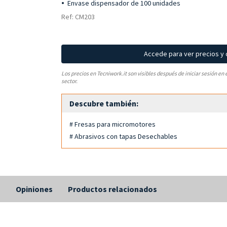
Envase dispensador de 100 unidades
Ref: CM203
Accede para ver precios y
Los precios en Tecniwork.it son visibles después de iniciar sesión en 
sector.
Descubre también:
# Fresas para micromotores
# Abrasivos con tapas Desechables
s
Opiniones
Productos relacionados