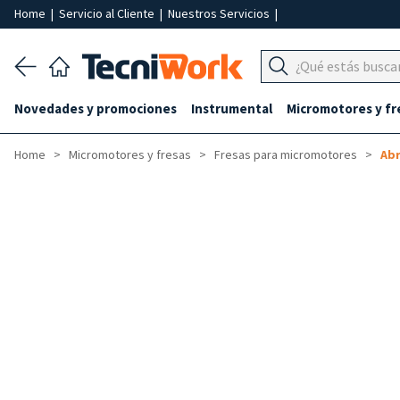
Home
|
Servicio al Cliente
|
Nuestros Servicios
|
Novedades y promociones
Instrumental
Micromotores y fr
Home
Micromotores y fresas
Fresas para micromotores
Abr
-3%