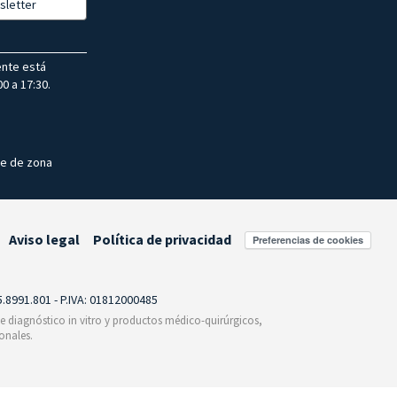
sletter
ente está
0 a 17:30.
te de zona
Aviso legal
Política de privacidad
Preferencias de cookies
55.8991.801 - P.IVA: 01812000485
 de diagnóstico in vitro y productos médico-quirúrgicos,
onales.