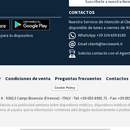
Suscríbete a nuestra New
CONTACTOS
Nuestro Servicio de Atención al Cli
disponible de lunes a viernes de 9:0
WhatsApp +39 334 639 8180
para tu dispositivo
Email clienti@tecniwork.it
Solicita contacto con el Agen
r
Condiciones de venta
Preguntas frecuentes
Contactos
i 8 - 50013 Campi Bisenzio (Firenze) - ITALY - Tel: +39 055.8991.71 - Fax: +39 0
relativas a la publicidad sanitaria sobre dispositivos médicos, dispositivos médicos
orma al usuario que la información contenida está dirigida exclusivamente a profesi