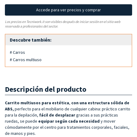
Accede para ver precios y comprar
Los precios en Tecniwork.it son visibles después de iniciar sesión en el sitio web
reservado a profesionales del sector.
Descubre también:
# Carros
# Carros multiuso
Descripción del producto
Carrito multiusos para estética
,
con una estructura sólida de
ABS,
perfecto para el mobiliario de cualquier cabina: práctico carrito
para la depilación,
fácil de desplazar
gracias a sus prácticas
ruedas, se puede
equipar según cada necesidad
y mover
cómodamente por el centro para tratamientos corporales, faciales,
de manos y pies.