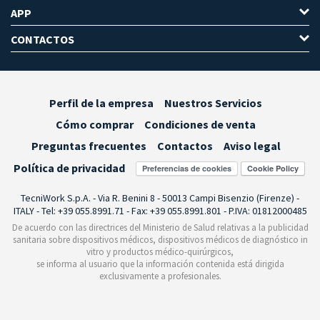
APP
CONTACTOS
Perfil de la empresa
Nuestros Servicios
Cómo comprar
Condiciones de venta
Preguntas frecuentes
Contactos
Aviso legal
Política de privacidad
Preferencias de cookies
TecniWork S.p.A. - Via R. Benini 8 - 50013 Campi Bisenzio (Firenze) -
ITALY - Tel: +39 055.8991.71 - Fax: +39 055.8991.801 - P.IVA: 01812000485
De acuerdo con las directrices del Ministerio de Salud relativas a la publicidad
sanitaria sobre dispositivos médicos, dispositivos médicos de diagnóstico in
vitro y productos médico-quirúrgicos,
se informa al usuario que la información contenida está dirigida
exclusivamente a profesionales.