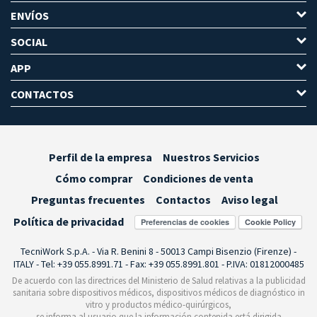
ENVÍOS
SOCIAL
APP
CONTACTOS
Perfil de la empresa
Nuestros Servicios
Cómo comprar
Condiciones de venta
Preguntas frecuentes
Contactos
Aviso legal
Política de privacidad
Preferencias de cookies
TecniWork S.p.A. - Via R. Benini 8 - 50013 Campi Bisenzio (Firenze) -
ITALY - Tel: +39 055.8991.71 - Fax: +39 055.8991.801 - P.IVA: 01812000485
De acuerdo con las directrices del Ministerio de Salud relativas a la publicidad
sanitaria sobre dispositivos médicos, dispositivos médicos de diagnóstico in
vitro y productos médico-quirúrgicos,
se informa al usuario que la información contenida está dirigida