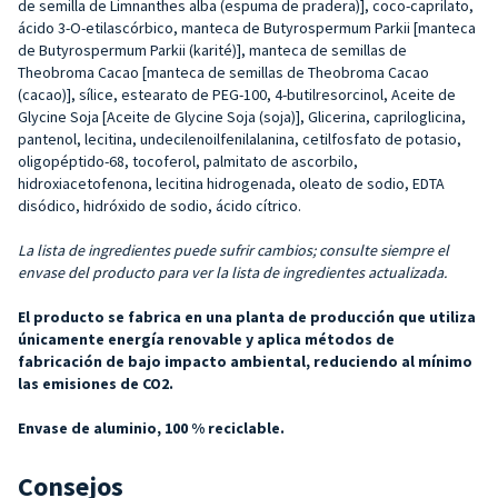
de semilla de Limnanthes alba (espuma de pradera)], coco-caprilato,
ácido 3-O-etilascórbico, manteca de Butyrospermum Parkii [manteca
de Butyrospermum Parkii (karité)], manteca de semillas de
Theobroma Cacao [manteca de semillas de Theobroma Cacao
(cacao)], sílice, estearato de PEG-100, 4-butilresorcinol, Aceite de
Glycine Soja [Aceite de Glycine Soja (soja)], Glicerina, capriloglicina,
pantenol, lecitina, undecilenoilfenilalanina, cetilfosfato de potasio,
oligopéptido-68, tocoferol, palmitato de ascorbilo,
hidroxiacetofenona, lecitina hidrogenada, oleato de sodio, EDTA
disódico, hidróxido de sodio, ácido cítrico.
La lista de ingredientes puede sufrir cambios; consulte siempre el
envase del producto para ver la lista de ingredientes actualizada.
El producto se fabrica en una planta de producción que utiliza
únicamente energía renovable y aplica métodos de
fabricación de bajo impacto ambiental, reduciendo al mínimo
las emisiones de CO2.
Envase de aluminio, 100 % reciclable.
Consejos