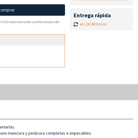
 comprar
Entrega rápida
el sitio web reservado a profesionales del
en 24/48 horas
antarlas.
 una manicura y pedicura completas e impecables.