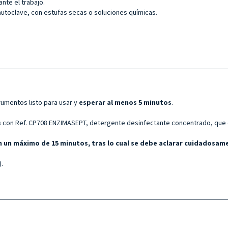
nte el trabajo.
 autoclave, con estufas secas o soluciones químicas.
rumentos listo para usar y
esperar al menos 5 minutos
.
s
con Ref. CP708 ENZIMASEPT, detergente desinfectante concentrado, que de
n un máximo de 15 minutos, tras lo cual se debe aclarar cuidadosam
).