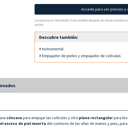
Accede para ver precios y
Los precios en Tecniwork.it son visibles después de iniciar sesión en 
sector.
Descubre también:
# Instrumental
# Empujador de pieles y empujador de cutículas
ionados
 una
cóncava
para empujar las cutículas y otra
plana rectangular
para lev
 el exceso de piel muerta
del contorno de las uñas de manos y pies, para