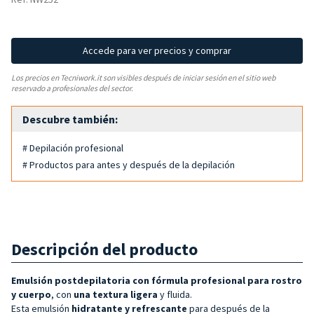
Accede para ver precios y comprar
Los precios en Tecniwork.it son visibles después de iniciar sesión en el sitio web
reservado a profesionales del sector.
Descubre también:
# Depilación profesional
# Productos para antes y después de la depilación
Descripción del producto
Emulsión postdepilatoria con fórmula profesional para rostro
y cuerpo
, con
una textura ligera
y fluida.
Esta emulsión
hidratante y refrescante
para después de la