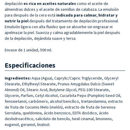
depilación
es rica en aceites naturales
como el aceite de
almendras dulces y el aceite de semillas de calabaza. La emulsión
para después de la cera está
indicada para calmar, hidratar y
nutrir la piel
después del tratamiento de depilación profesional.
Emulsión ligera con alta fluidez que se absorbe sin engrasar ni
apelmazar la piel. Suaviza y calma agradablemente la piel después
de la depilación, dejándola suave y tersa.
Envase de 1 unidad, 500 ml.
Especificaciones
Ingredientes:
Aqua (Agua), Caprylic/Capric Triglyceride, Glyceryl
Stearate, Ethylhexyl Stearate, Prunus Amygdalus Dulcis (Sweet
Almond) Oil, Stearic Acid, Butylene Glycol, PEG-100 Stearate,
Glycerin, Parfum, Cetyl Alcohol, Cucurbita Pepo (Pumpkin) Seed Oil,
fenoxietanol, carbómero, alcohol bencílico, trietanolamina, extracto
de fruta de Cucumis Melo (melón), extracto de fruta de Serenoa
Serrulata, queldonina, ácido benzoico, EDTA disódico, ácido
deshidroacético, salicilato de bencilo, hexil cinamal, limoneno,
eugenol, geraniol, linalool.