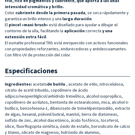
frío, rico en pigmentos y cubriente, que aporta a las uñas
intensidad cromática y brillo.
Color
cubriente desde la primera pasada
, se seca rápidamente y
garantiza un brillo intenso y una
larga duración
.
El
pincel «maxi-brush»
está diseñado para ayudar a dibujar el
contorno de la uña, facilitando la
aplicación
correcta
y una
extensión extra fácil
.
El esmalte profesional TNS está enriquecido con activos funcionales
con propiedades reforzantes, endurecedoras y antidescuamantes.
Con filtro UV de protección del color.
Especificaciones
Ingredientes:
acetato
de butilo
, acetato de etilo, nitrocelulosa,
citrato de acetil tributilo, copolímero de ácido
adípico/neopentilglicol/anhídrido trimelítico, alcohol isopropílico,
copolímero de acrilatos, bentonita de estearalconio, mica, alcohol n-
butílico, benzofenona-1, dibenzoato de trimetilpentanodiilo, extracto
de algas, hexanal, polivinil butiral, manitol, tierra de diatomeas,
sulfato de zinc, alcohol diacetónico, ácido fosfórico, tocoferol,
sílice, fluorflogopita sintética, óxido de estaño, borosilicato de calcio
y titanio, silicato de magnesio, hidróxido de aluminio,