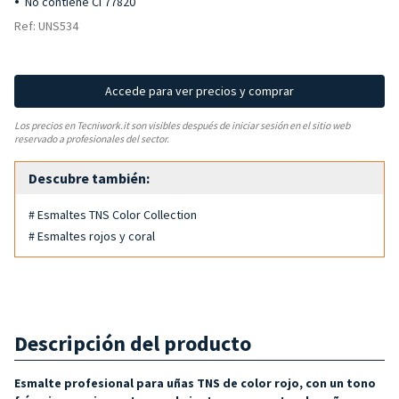
No contiene CI 77820
Ref: UNS534
Accede para ver precios y comprar
Los precios en Tecniwork.it son visibles después de iniciar sesión en el sitio web
reservado a profesionales del sector.
Descubre también:
# Esmaltes TNS Color Collection
# Esmaltes rojos y coral
Descripción del producto
Esmalte profesional para uñas TNS de color rojo, con un tono