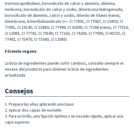
trietoxicaprililsilano, borosilicato de calcio y aluminio, alúmina,
meticona, borosilicato de calcio y sodio, dimeticona hidrogenada,
borosilicato de aluminio, calcio y sodio, dióxido de titanio (nano),
Dimeticona, trimetilsiloxisilicato (+/- CI 77891, CI 77007, CI 15850, CI
77491, CI 19140, CI 15880, CI 77499, CI 42090, CI 77266 (nano), CI 77510,
CI 12085, CI 77742, CI 74160, CI 77163, CI 74260, CI 77000, CI 60725, CI
77492, CI 75470, CI 73360, CI 12085).
Fórmula vegana
La lista de ingredientes puede sufrir cambios, consulte siempre el
envase del producto para obtener la lista de ingredientes
actualizada.
Consejos
1. Prepara las uñas aplicando una base.
2. Aplicar dos capas de esmalte.
3. Para un brillo, una fijación óptima y un secado rápido, aplicar una
capa superior.