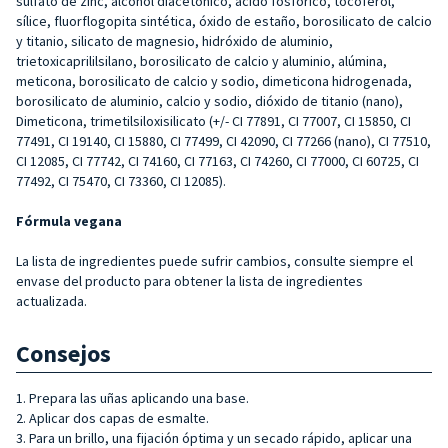
sulfato de zinc, alcohol diacetónico, ácido fosfórico, tocoferol,
sílice, fluorflogopita sintética, óxido de estaño, borosilicato de calcio
y titanio, silicato de magnesio, hidróxido de aluminio,
trietoxicaprililsilano, borosilicato de calcio y aluminio, alúmina,
meticona, borosilicato de calcio y sodio, dimeticona hidrogenada,
borosilicato de aluminio, calcio y sodio, dióxido de titanio (nano),
Dimeticona, trimetilsiloxisilicato (+/- CI 77891, CI 77007, CI 15850, CI
77491, CI 19140, CI 15880, CI 77499, CI 42090, CI 77266 (nano), CI 77510,
CI 12085, CI 77742, CI 74160, CI 77163, CI 74260, CI 77000, CI 60725, CI
77492, CI 75470, CI 73360, CI 12085).
Fórmula vegana
La lista de ingredientes puede sufrir cambios, consulte siempre el
envase del producto para obtener la lista de ingredientes
actualizada.
Consejos
1. Prepara las uñas aplicando una base.
2. Aplicar dos capas de esmalte.
3. Para un brillo, una fijación óptima y un secado rápido, aplicar una