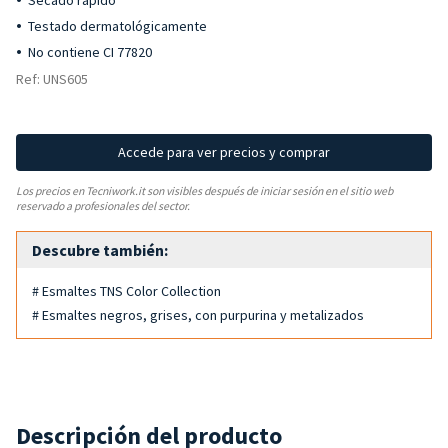
Secado rápido
Testado dermatológicamente
No contiene CI 77820
Ref: UNS605
Accede para ver precios y comprar
Los precios en Tecniwork.it son visibles después de iniciar sesión en el sitio web
reservado a profesionales del sector.
Descubre también:
# Esmaltes TNS Color Collection
# Esmaltes negros, grises, con purpurina y metalizados
Descripción del producto