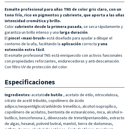
Esmalte profesional para uñas TNS de color gris claro, con un
tono frío, rico en pigmentos y cubriente, que aporta a las uñas
intensidad cromática y brillo.
Color
cubriente desde la primera pasada
, se seca rápidamente y
garantiza un brillo intenso y una
larga duración
.
El
pincel «maxi-brush»
está diseñado para ayudar a dibujar el
contorno de la uña, facilitando la
aplicación
correcta
y una
extensión extra fácil
.
El esmalte profesional TNS está enriquecido con activos funcionales
con propiedades reforzantes, endurecedoras y anti-descamación.
Con filtro UV de protección del color.
Especificaciones
Ingredientes:
acetato
de butilo
, acetato de etilo, nitrocelulosa,
citrato de acetil tributilo, copolímero de ácido
adípico/neopentilglicol/anhídrido trimelítico, alcohol isopropílico,
copolímero de acrilatos, bentonita de estearalconio, mica, alcohol n-
butílico, benzofenona-1, dibenzoato de trimetilpentanodiilo, extracto
de algas, hexanal, polivinil butiral, manitol, tierra de diatomeas,