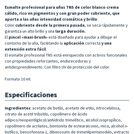
Esmalte profesional para uñas TNS de color blanco crema
cálido, rico en pigmentos y con gran poder cubriente, que
aporta a las uñas intensidad cromática y brillo
.
Color
cubriente desde la primera pasada
, se seca rápidamente y
garantiza un alto brillo y una
larga duración.
El
pincel «maxi-brush»
está diseñado para ayudar a dibujar el
contorno de la uña, facilitando la
aplicación
correcta
y una
extensión extra fácil
.
El esmalte profesional TNS está enriquecido con activos funcionales
con propiedades reforzantes, endurecedoras y
antidesprendimiento. Con filtro UV de protección del color.
Formato 10 ml.
Especificaciones
Ingredientes
: acetato de butilo, acetato de etilo, nitrocelulosa,
citrato de acetil tributilo, copolímero de ácido
adípico/neopentilglicol/anhídrido trimelítico, alcohol isopropílico,
copolímero de acrilatos, bentonita de estearalconio, mica, alcohol n-
butílico, benzofenona-1, dibenzoato de trimetilpentanodiilo, extracto