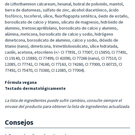
de Lithothamnion calcareum, hexanal, butiral de polivinilo, manitol,
tierra de diatomeas, sulfato de zinc, alcohol diacetónico, ácido
fosfórico, tocoferol, sílice, fluorflogopita sintética, óxido de estaño,
borosilicato de calcio y titanio, silicato de magnesio, hidróxido de
aluminio, trietoxicaprililsilano, borosilicato de calcio y aluminio,
alúmina, meticona, borosilicato de calcio y sodio, hidrógeno
dimeticona, borosilicato de aluminio, calcio y sodio, dióxido de
titanio (nano), dimeticona, trimetilsiloxisilicato, sílice hidratada,
caolín, acetona, etocrileno (+/- CI 77891, CI 77007, CI 15850, CI 77491,
CI 19140, CI 15880, CI 77499, CI 42090, CI 77266 (nano), CI 77510, CI
12085, CI 77742, CI 74160, CI 77163, CI 74260, CI 77000, CI 60725, CI
77492, CI 75470, CI 73360, CI 12085, CI 77004).
Fórmula vegana
Testado dermatológicamente
La lista de ingredientes puede sufrir cambios, consulte siempre el
envase del producto para obtener la lista de ingredientes actualizada.
Consejos