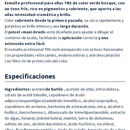
Esmalte profesional para uñas TNS de color verde bosque, con
un tono frío, rico en pigmentos y cubriente, que aporta a las
uñas intensidad cromática y brillo.
Color
cubriente desde la primera pasada
, se seca rápidamente y
garantiza un brillo intenso y una
larga duración
.
El
pincel «maxi-brush»
está diseñado para ayudar a dibujar el
contorno de la uña, facilitando la
aplicación
correcta
y una
extensión extra fácil
.
El esmalte profesional TNS está enriquecido con activos funcionales
con propiedades reforzantes, endurecedoras y anti-descamación.
Con filtro UV de protección del color.
Especificaciones
Ingredientes:
acetato
de butilo
, acetato de etilo, nitrocelulosa,
citrato de acetil tributilo, copolímero de ácido
adípico/neopentilglicol/anhídrido trimelítico, alcohol isopropílico,
copolímero de acrilatos, bentonita de estearalconio, mica, alcohol n-
butílico, benzofenona-1, dibenzoato de trimetilpentanodiilo, extracto
de algas, hexanal, polivinil butiral, manitol, tierra de diatomeas,
sulfato de zinc, alcohol diacetónico, ácido fosfórico, tocoferol,
sílice, fluorflogopita sintética, óxido de estaño, borosilicato de calcio