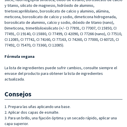
y titanio, silicato de magnesio, hidróxido de aluminio,
trietoxicaprililsilano, borosilicato de calcio y aluminio, alúmina,
meticona, borosilicato de calcio y sodio, dimeticona hidrogenada,
borosilicato de aluminio, calcio y sodio, dióxido de titanio (nano),
Dimeticona, trimetilsiloxisilicato (+/- CI 77891, CI 77007, CI 15850, CI
77491, CI 19140, CI 15880, CI 77499, CI 42090, CI 77266 (nano), CI 77510,
CI 12085, CI 77742, CI 74160, CI 77163, CI 74260, CI 77000, CI 60725, CI
77492, CI 75470, CI 73360, CI 12085).
Fórmula vegana
La lista de ingredientes puede sufrir cambios, consulte siempre el
envase del producto para obtener la lista de ingredientes
actualizada.
Consejos
1. Prepara las uñas aplicando una base.
2. Aplicar dos capas de esmalte.
3. Para un brillo, una fijación óptima y un secado rápido, aplicar una
capa superior.