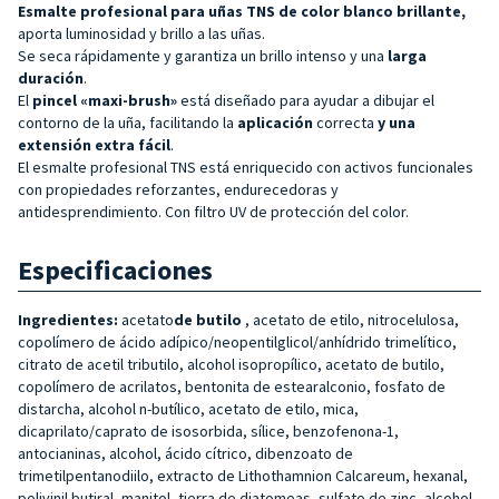
Esmalte profesional para uñas TNS de color blanco brillante,
aporta luminosidad y brillo a las uñas.
Se seca rápidamente y garantiza un brillo intenso y una
larga
duración
.
El
pincel «maxi-brush»
está diseñado para ayudar a dibujar el
contorno de la uña, facilitando la
aplicación
correcta
y una
extensión extra fácil
.
El esmalte profesional TNS está enriquecido con activos funcionales
con propiedades reforzantes, endurecedoras y
antidesprendimiento. Con filtro UV de protección del color.
Especificaciones
Ingredientes:
acetato
de butilo
, acetato de etilo, nitrocelulosa,
copolímero de ácido adípico/neopentilglicol/anhídrido trimelítico,
citrato de acetil tributilo, alcohol isopropílico, acetato de butilo,
copolímero de acrilatos, bentonita de estearalconio, fosfato de
distarcha, alcohol n-butílico, acetato de etilo, mica,
dicaprilato/caprato de isosorbida, sílice, benzofenona-1,
antocianinas, alcohol, ácido cítrico, dibenzoato de
trimetilpentanodiilo, extracto de Lithothamnion Calcareum, hexanal,
polivinil butiral, manitol, tierra de diatomeas, sulfato de zinc, alcohol